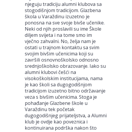
njeguju tradiciju alumni klubova sa
stogodišnjom tradicijom. Glazbena
škola u Varaždinu izuzetno je
ponosna na sve svoje bivše učenike.
Neki od njih proslavili su ime Škole
diljem svijeta i na tome smo im
vječno zahvalni. No, želja nam je
ostati u trajnom kontaktu sa svim
svojim bivšim učenicima koji su
završili osnovnoškolsko odnosno
srednjoškolsko obrazovanje. Iako su
alumni klubovi češći na
visokoškolskim institucijama, nama
je kao školi sa dugogodišnjom
tradicijom izuzetno bitno održavanje
veza s bivšim učenicima. Stoga je
pohađanje Glazbene škole u
Varaždinu tek početak
dugogodišnjeg prijateljstva, a Alumni
klub je ovdje kao poveznica i
kontinuirana podrška nakon što