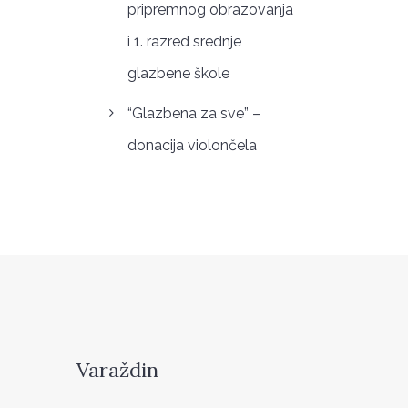
pripremnog obrazovanja
i 1. razred srednje
glazbene škole
“Glazbena za sve” –
donacija violončela
Varaždin