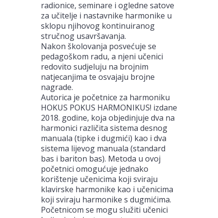
radionice, seminare i ogledne satove
za učitelje i nastavnike harmonike u
sklopu njihovog kontinuiranog
stručnog usavršavanja.
Nakon školovanja posvećuje se
pedagoškom radu, a njeni učenici
redovito sudjeluju na brojnim
natjecanjima te osvajaju brojne
nagrade.
Autorica je početnice za harmoniku
HOKUS POKUS HARMONIKUS! izdane
2018. godine, koja objedinjuje dva na
harmonici različita sistema desnog
manuala (tipke i dugmići) kao i dva
sistema lijevog manuala (standard
bas i bariton bas). Metoda u ovoj
početnici omogućuje jednako
korištenje učenicima koji sviraju
klavirske harmonike kao i učenicima
koji sviraju harmonike s dugmićima.
Početnicom se mogu služiti učenici