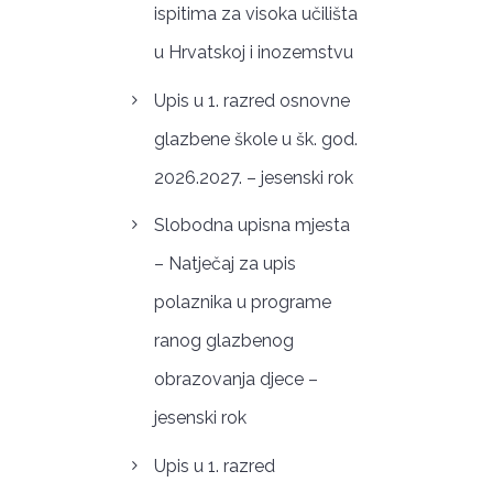
ispitima za visoka učilišta
u Hrvatskoj i inozemstvu
Upis u 1. razred osnovne
glazbene škole u šk. god.
2026.2027. – jesenski rok
Slobodna upisna mjesta
– Natječaj za upis
polaznika u programe
ranog glazbenog
obrazovanja djece –
jesenski rok
Upis u 1. razred