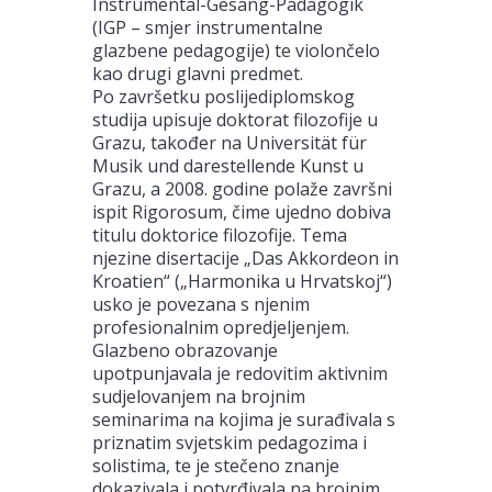
Instrumental-Gesang-Pädagogik
(IGP – smjer instrumentalne
glazbene pedagogije) te violončelo
kao drugi glavni predmet.
Po završetku poslijediplomskog
studija upisuje doktorat filozofije u
Grazu, također na Universität für
Musik und darestellende Kunst u
Grazu, a 2008. godine polaže završni
ispit Rigorosum, čime ujedno dobiva
titulu doktorice filozofije. Tema
njezine disertacije „Das Akkordeon in
Kroatien“ („Harmonika u Hrvatskoj“)
usko je povezana s njenim
profesionalnim opredjeljenjem.
Glazbeno obrazovanje
upotpunjavala je redovitim aktivnim
sudjelovanjem na brojnim
seminarima na kojima je surađivala s
priznatim svjetskim pedagozima i
solistima, te je stečeno znanje
dokazivala i potvrđivala na brojnim