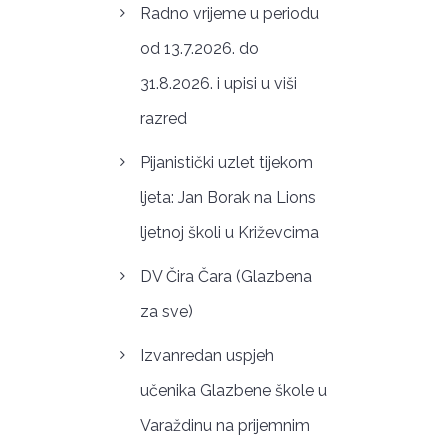
Radno vrijeme u periodu
od 13.7.2026. do
31.8.2026. i upisi u viši
razred
Pijanistički uzlet tijekom
ljeta: Jan Borak na Lions
ljetnoj školi u Križevcima
DV Čira Čara (Glazbena
za sve)
Izvanredan uspjeh
učenika Glazbene škole u
Varaždinu na prijemnim