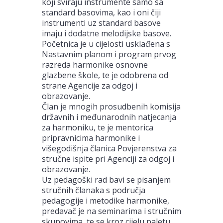
koji sviraju instrumente samo sa
standard basovima, kao i oni čiji
instrumenti uz standard basove
imaju i dodatne melodijske basove.
Početnica je u cijelosti usklađena s
Nastavnim planom i program prvog
razreda harmonike osnovne
glazbene škole, te je odobrena od
strane Agencije za odgoj i
obrazovanje.
Član je mnogih prosudbenih komisija
državnih i međunarodnih natjecanja
za harmoniku, te je mentorica
pripravnicima harmonike i
višegodišnja članica Povjerenstva za
stručne ispite pri Agenciji za odgoj i
obrazovanje.
Uz pedagoški rad bavi se pisanjem
stručnih članaka s područja
pedagogije i metodike harmonike,
predavač je na seminarima i stručnim
skupovima, te se kroz cijelu paletu