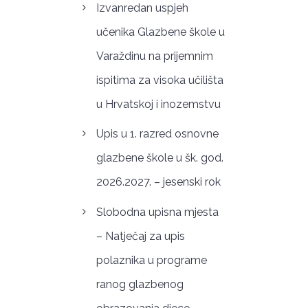
Izvanredan uspjeh
učenika Glazbene škole u
Varaždinu na prijemnim
ispitima za visoka učilišta
u Hrvatskoj i inozemstvu
Upis u 1. razred osnovne
glazbene škole u šk. god.
2026.2027. – jesenski rok
Slobodna upisna mjesta
– Natječaj za upis
polaznika u programe
ranog glazbenog