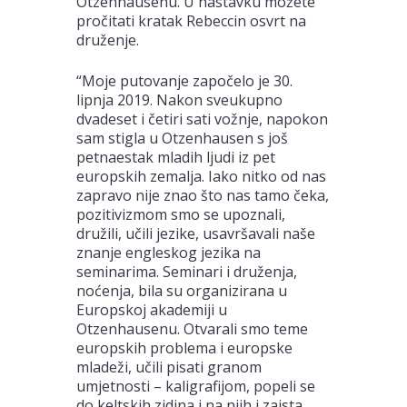
Otzenhausenu. U nastavku možete
pročitati kratak Rebeccin osvrt na
druženje.
“Moje putovanje započelo je 30.
lipnja 2019. Nakon sveukupno
dvadeset i četiri sati vožnje, napokon
sam stigla u Otzenhausen s još
petnaestak mladih ljudi iz pet
europskih zemalja. Iako nitko od nas
zapravo nije znao što nas tamo čeka,
pozitivizmom smo se upoznali,
družili, učili jezike, usavršavali naše
znanje engleskog jezika na
seminarima. Seminari i druženja,
noćenja, bila su organizirana u
Europskoj akademiji u
Otzenhausenu. Otvarali smo teme
europskih problema i europske
mladeži, učili pisati granom
umjetnosti – kaligrafijom, popeli se
do keltskih zidina i na njih i zaista