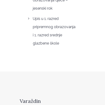
obrazovanja djece –
jesenski rok
Upis u 1. razred
pripremnog obrazovanja
i 1. razred srednje
glazbene škole
Varaždin