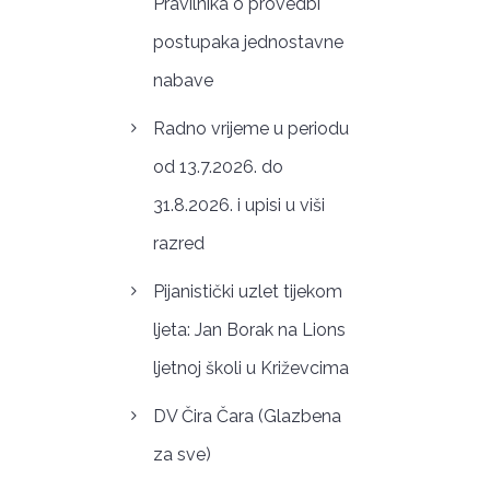
Pravilnika o provedbi
postupaka jednostavne
nabave
Radno vrijeme u periodu
od 13.7.2026. do
31.8.2026. i upisi u viši
razred
Pijanistički uzlet tijekom
ljeta: Jan Borak na Lions
ljetnoj školi u Križevcima
DV Čira Čara (Glazbena
za sve)