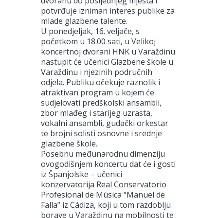
dvoranu do posljednjeg mjesta i
potvrđuje izniman interes publike za
mlade glazbene talente.
U ponedjeljak, 16. veljače, s
početkom u 18.00 sati, u Velikoj
koncertnoj dvorani HNK u Varaždinu
nastupit će učenici Glazbene škole u
Varaždinu i njezinih područnih
odjela. Publiku očekuje raznolik i
atraktivan program u kojem će
sudjelovati predškolski ansambli,
zbor mlađeg i starijeg uzrasta,
vokalni ansambli, gudački orkestar
te brojni solisti osnovne i srednje
glazbene škole.
Posebnu međunarodnu dimenziju
ovogodišnjem koncertu dat će i gosti
iz Španjolske – učenici
konzervatorija Real Conservatorio
Profesional de Música “Manuel de
Falla” iz Cádiza, koji u tom razdoblju
borave u Varaždinu na mobilnosti te