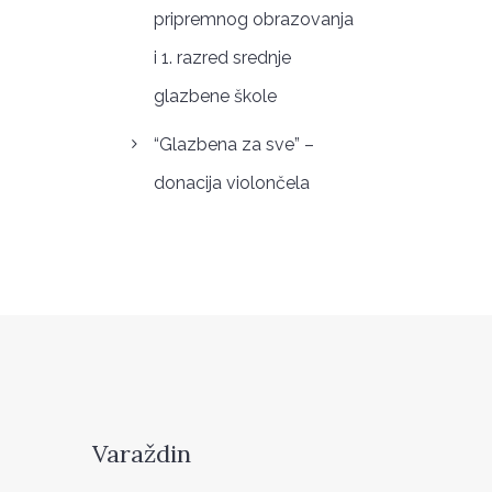
pripremnog obrazovanja
i 1. razred srednje
glazbene škole
“Glazbena za sve” –
donacija violončela
Varaždin