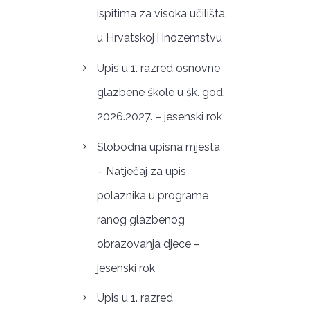
ispitima za visoka učilišta
u Hrvatskoj i inozemstvu
Upis u 1. razred osnovne
glazbene škole u šk. god.
2026.2027. – jesenski rok
Slobodna upisna mjesta
– Natječaj za upis
polaznika u programe
ranog glazbenog
obrazovanja djece –
jesenski rok
Upis u 1. razred