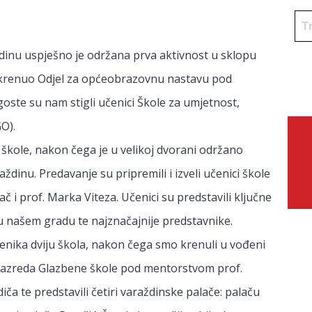
ždinu uspješno je održana prva aktivnost u sklopu
pokrenuo Odjel za općeobrazovnu nastavu pod
 goste su nam stigli učenici Škole za umjetnost,
O).
kole, nakon čega je u velikoj dvorani održano
ždinu. Predavanje su pripremili i izveli učenici škole
č i prof. Marka Viteza. Učenici su predstavili ključne
u našem gradu te najznačajnije predstavnike.
učenika dviju škola, nakon čega smo krenuli u vođeni
a razreda Glazbene škole pod mentorstvom prof.
ča te predstavili četiri varaždinske palače: palaču