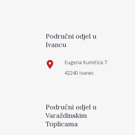
Područni odjel u
Ivancu
Eugena Kumičića 7
42240 Ivanec
Područni odjel u
Varaždinskim
Toplicama