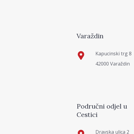
Varaždin
Kapucinski trg 8
42000 Varaždin
Područni odjel u
Cestici
Dravska ulica 2