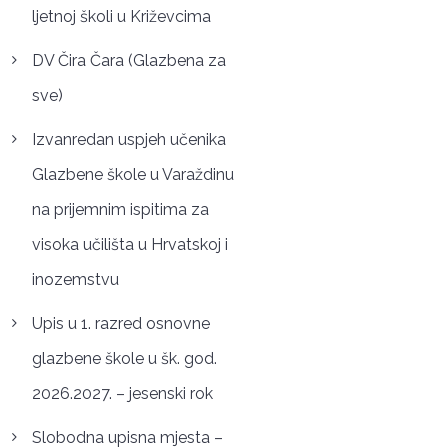
ljetnoj školi u Križevcima
DV Čira Čara (Glazbena za
sve)
Izvanredan uspjeh učenika
Glazbene škole u Varaždinu
na prijemnim ispitima za
visoka učilišta u Hrvatskoj i
inozemstvu
Upis u 1. razred osnovne
glazbene škole u šk. god.
2026.2027. – jesenski rok
Slobodna upisna mjesta –