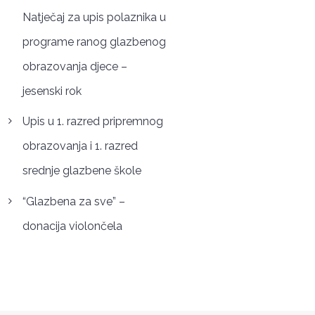
Natječaj za upis polaznika u
programe ranog glazbenog
obrazovanja djece –
jesenski rok
Upis u 1. razred pripremnog
obrazovanja i 1. razred
srednje glazbene škole
“Glazbena za sve” –
donacija violončela