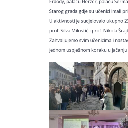
Erdödy, palaču Herzer, palaču Sermag
Starog grada gdje su učenici imali pr
U aktivnosti je sudjelovalo ukupno 2
prof. Silva Milostić i prof. Nikola Šr
Zahvaljujemo svim učenicima i nasta
jednom uspješnom koraku u jačanju 