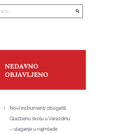
NEDAVNO
OBJAVLJENO
Novi instrumenti obogatili
Glazbenu školu u Varaždinu
– ulaganje u najmlađe