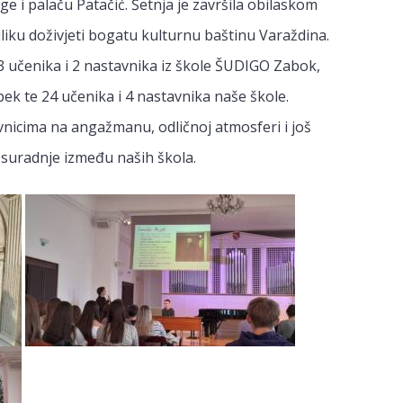
e i palaču Patačić. Šetnja je završila obilaskom
iliku doživjeti bogatu kulturnu baštinu Varaždina.
3 učenika i 2 nastavnika iz škole ŠUDIGO Zabok,
ajbek te 24 učenika i 4 nastavnika naše škole.
vnicima na angažmanu, odličnoj atmosferi i još
suradnje između naših škola.