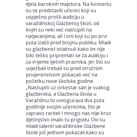
djela baroknih majstora. Na koncertu
su se predstavili učenici koji su
uspješno prošli audiciju u
varaždinskoj Glazbenoj školi, od
kojih su neki već nastupili na
natjecanjima, ali i oni koji su po prvi
puta izašli pred brojnu publiku. Mladi
su glazbenici istaknuli kako im nije
bilo teško pripremati se za audiciju i
za vrijeme ljetnih praznika, jer što su
uvježbali trebali su pred stručnim
povjerenstvom pokazati već na
početku nove školske godine.
„Nastupiti uz orkestar san je svakog
glazbenika, a Glazbena škola u
Varaždinu to omogućava dva puta
godišnje svojim učenicima, što je
zapravo raritet i mnogo nas nije kroz
djetinjstvo imalo tu prigodu. Ovi su
mladi talenti varaždinske Glazbene
škole još jednom pokazali kako su