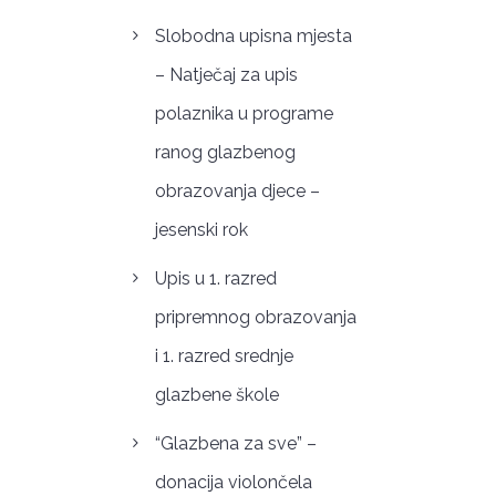
Slobodna upisna mjesta
– Natječaj za upis
polaznika u programe
ranog glazbenog
obrazovanja djece –
jesenski rok
Upis u 1. razred
pripremnog obrazovanja
i 1. razred srednje
glazbene škole
“Glazbena za sve” –
donacija violončela