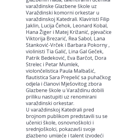
varaždinske Glazbene škole uz
Varaždinski komorni orkestar u
varaždinskoj Katedrali. Klaviristi Filip
Jaklin, Lucija Čehok, Leonard Kobal,
Hana Žiger i Matej Križanić, pjevačice
Viktorija Brezarić, Rea Sabol, Lana
Stanković-Vrček i Barbara Pokorny ,
violinisti Tia Galić, Lina Gal Geček,
Patrik Bedeković, Eva Barčot, Dora
Strelec i Petar Mumlek,
violončelistica Paula Malbašić,
flautistica Sara Prepelić sa puhačkog
odjela i članovi Mješovitog zbora
Glazbene škole u Varaždinu dobili
priliku nastupiti uz renomirani
varaždinski orkestar.
U varaždinskoj Katedrali pred
brojnom publikom predstavili su se
učenici škole, osnovnoškolci i
srednjoškolci, pokazavši svoje
glazbeno umijeće i talent izvodeći