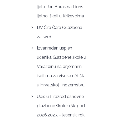
ljeta: Jan Borak na Lions
ljetnoj školi u Križevcima
DV Čira Čara (Glazbena
za sve)
Izvanredan uspjeh
učenika Glazbene škole u
Varaždinu na prijemnim
ispitima za visoka učilišta
u Hrvatskoj i inozemstvu
Upis u 1. razred osnovne
glazbene škole u šk. god.
2026.2027. – jesenski rok