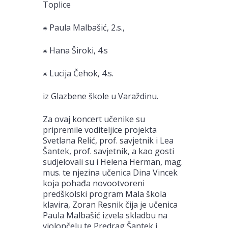
Toplice
⁕ Paula Malbašić, 2.s.,
⁕ Hana Široki, 4.s
⁕ Lucija Čehok, 4.s.
iz Glazbene škole u Varaždinu.
Za ovaj koncert učenike su
pripremile voditeljice projekta
Svetlana Relić, prof. savjetnik i Lea
Šantek, prof. savjetnik, a kao gosti
sudjelovali su i Helena Herman, mag.
mus. te njezina učenica Dina Vincek
koja pohađa novootvoreni
predškolski program Mala škola
klavira, Zoran Resnik čija je učenica
Paula Malbašić izvela skladbu na
violončelu te Predrag Šantek i