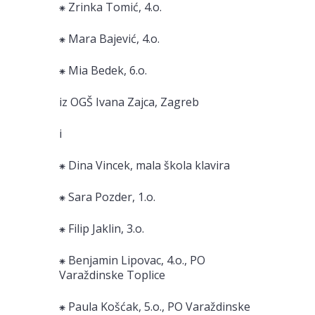
⁕ Zrinka Tomić, 4.o.
⁕ Mara Bajević, 4.o.
⁕ Mia Bedek, 6.o.
iz OGŠ Ivana Zajca, Zagreb
i
⁕ Dina Vincek, mala škola klavira
⁕ Sara Pozder, 1.o.
⁕ Filip Jaklin, 3.o.
⁕ Benjamin Lipovac, 4.o., PO
Varaždinske Toplice
⁕ Paula Košćak, 5.o., PO Varaždinske