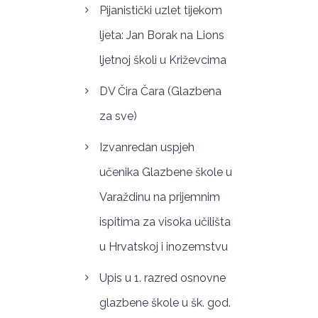
Pijanistički uzlet tijekom
ljeta: Jan Borak na Lions
ljetnoj školi u Križevcima
DV Čira Čara (Glazbena
za sve)
Izvanredan uspjeh
učenika Glazbene škole u
Varaždinu na prijemnim
ispitima za visoka učilišta
u Hrvatskoj i inozemstvu
Upis u 1. razred osnovne
glazbene škole u šk. god.