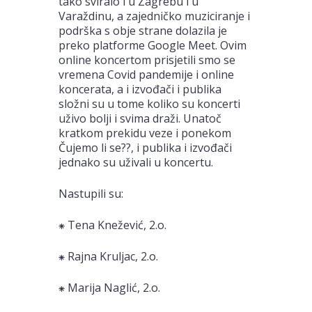
tako sviralo i u Zagrebu i u
Varaždinu, a zajedničko muziciranje i
podrška s obje strane dolazila je
preko platforme Google Meet. Ovim
online koncertom prisjetili smo se
vremena Covid pandemije i online
koncerata, a i izvođači i publika
složni su u tome koliko su koncerti
uživo bolji i svima draži. Unatoč
kratkom prekidu veze i ponekom
Čujemo li se??, i publika i izvođači
jednako su uživali u koncertu.
Nastupili su:
⁕ Tena Knežević, 2.o.
⁕ Rajna Kruljac, 2.o.
⁕ Marija Naglić, 2.o.