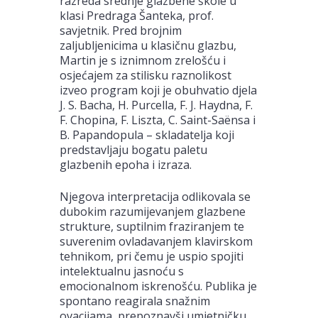
razreda srednje glazbene škole u
klasi Predraga Šanteka, prof.
savjetnik. Pred brojnim
zaljubljenicima u klasičnu glazbu,
Martin je s iznimnom zrelošću i
osjećajem za stilisku raznolikost
izveo program koji je obuhvatio djela
J. S. Bacha, H. Purcella, F. J. Haydna, F.
F. Chopina, F. Liszta, C. Saint-Saënsa i
B. Papandopula – skladatelja koji
predstavljaju bogatu paletu
glazbenih epoha i izraza.
Njegova interpretacija odlikovala se
dubokim razumijevanjem glazbene
strukture, suptilnim fraziranjem te
suverenim ovladavanjem klavirskom
tehnikom, pri čemu je uspio spojiti
intelektualnu jasnoću s
emocionalnom iskrenošću. Publika je
spontano reagirala snažnim
ovacijama, prepoznavši umjetničku