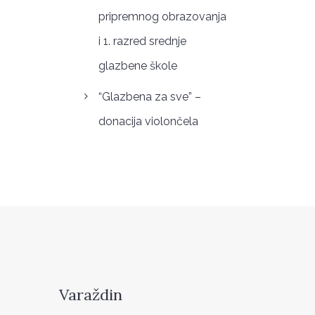
pripremnog obrazovanja
i 1. razred srednje
glazbene škole
“Glazbena za sve” –
donacija violončela
Varaždin