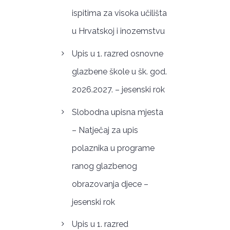
ispitima za visoka učilišta
u Hrvatskoj i inozemstvu
Upis u 1. razred osnovne
glazbene škole u šk. god.
2026.2027. – jesenski rok
Slobodna upisna mjesta
– Natječaj za upis
polaznika u programe
ranog glazbenog
obrazovanja djece –
jesenski rok
Upis u 1. razred