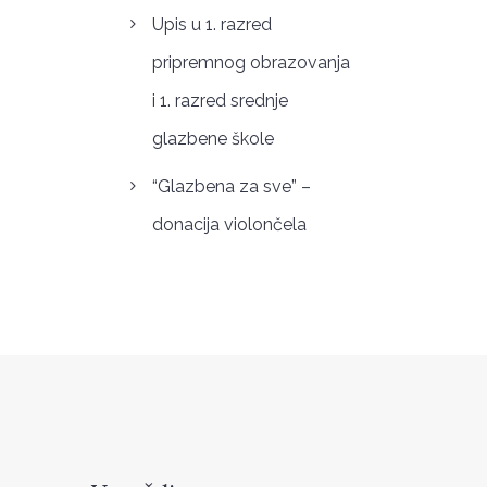
Upis u 1. razred
pripremnog obrazovanja
i 1. razred srednje
glazbene škole
“Glazbena za sve” –
donacija violončela