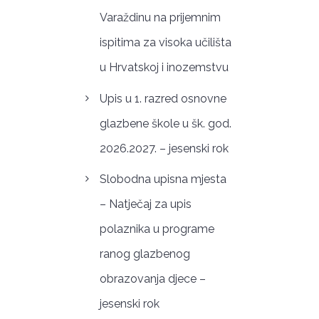
Varaždinu na prijemnim
ispitima za visoka učilišta
u Hrvatskoj i inozemstvu
Upis u 1. razred osnovne
glazbene škole u šk. god.
2026.2027. – jesenski rok
Slobodna upisna mjesta
– Natječaj za upis
polaznika u programe
ranog glazbenog
obrazovanja djece –
jesenski rok