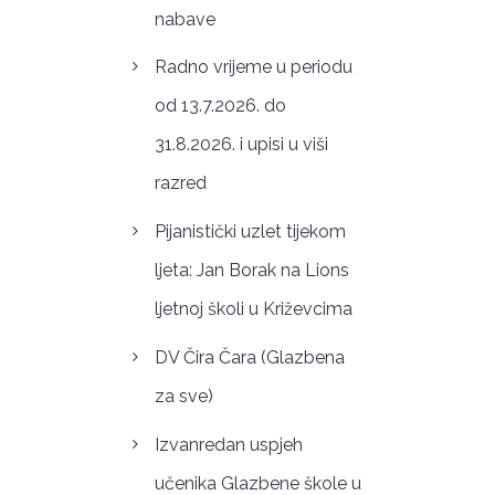
nabave
Radno vrijeme u periodu
od 13.7.2026. do
31.8.2026. i upisi u viši
razred
Pijanistički uzlet tijekom
ljeta: Jan Borak na Lions
ljetnoj školi u Križevcima
DV Čira Čara (Glazbena
za sve)
Izvanredan uspjeh
učenika Glazbene škole u