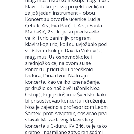
mag. mus. i Marko Biškup, mag. mus.,
klavir. Tako je ovaj projekt uveličan
za još jedan instrument – obou.
Koncert su otvorile učenice Lucija
Čehok, 4.s., Eva Barčot, 4.s., i Paula
Malbašić, 2.s., koje su predstavile
veliki i vrlo zanimljiv program
klavirskog tria, koji su uvježbale pod
vodstvom kolege Davida Vukovića,
mag. mus. Uz osnovnoškolce i
srednjoškolce, na ovom su se
koncertu pridružili i predškolci –
Izidora, Dina i Ivor. Na kraju
koncerta, kao veliko iznenađenje,
pridružio se naš bivši učenik Noa
Ostojić, koji je došao iz Švedske kako
bi prisustvovao koncertu i druženju.
Noa je zajedno s profesoricom Leom
Šantek, prof. savjetnik, odsvirao prvi
stavak Mozartovog klavirskog
koncerta u C-duru, KV 246, te je tako
sretno i nasmijano zatvoren sedmi