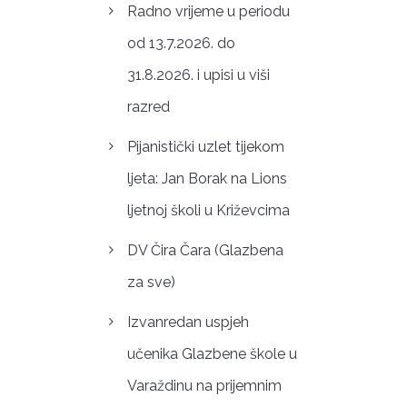
Radno vrijeme u periodu
od 13.7.2026. do
31.8.2026. i upisi u viši
razred
Pijanistički uzlet tijekom
ljeta: Jan Borak na Lions
ljetnoj školi u Križevcima
DV Čira Čara (Glazbena
za sve)
Izvanredan uspjeh
učenika Glazbene škole u
Varaždinu na prijemnim