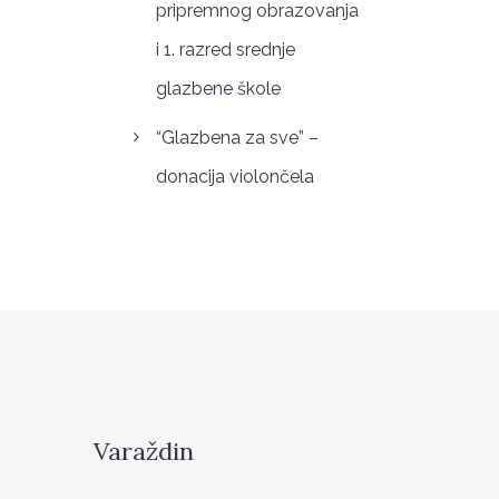
pripremnog obrazovanja
i 1. razred srednje
glazbene škole
“Glazbena za sve” –
donacija violončela
Varaždin