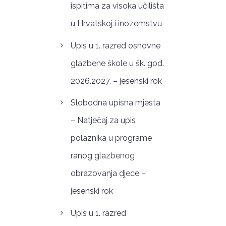
ispitima za visoka učilišta
u Hrvatskoj i inozemstvu
Upis u 1. razred osnovne
glazbene škole u šk. god.
2026.2027. – jesenski rok
Slobodna upisna mjesta
– Natječaj za upis
polaznika u programe
ranog glazbenog
obrazovanja djece –
jesenski rok
Upis u 1. razred