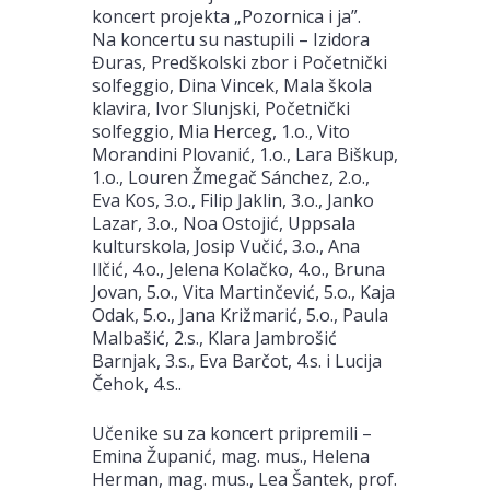
koncert projekta „Pozornica i ja”.
Na koncertu su nastupili – Izidora
Đuras, Predškolski zbor i Početnički
solfeggio, Dina Vincek, Mala škola
klavira, Ivor Slunjski, Početnički
solfeggio, Mia Herceg, 1.o., Vito
Morandini Plovanić, 1.o., Lara Biškup,
1.o., Louren Žmegač Sánchez, 2.o.,
Eva Kos, 3.o., Filip Jaklin, 3.o., Janko
Lazar, 3.o., Noa Ostojić, Uppsala
kulturskola, Josip Vučić, 3.o., Ana
Ilčić, 4.o., Jelena Kolačko, 4.o., Bruna
Jovan, 5.o., Vita Martinčević, 5.o., Kaja
Odak, 5.o., Jana Križmarić, 5.o., Paula
Malbašić, 2.s., Klara Jambrošić
Barnjak, 3.s., Eva Barčot, 4.s. i Lucija
Čehok, 4.s..
Učenike su za koncert pripremili –
Emina Županić, mag. mus., Helena
Herman, mag. mus., Lea Šantek, prof.