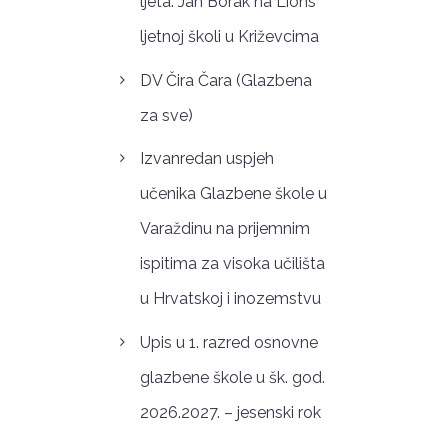
ljeta: Jan Borak na Lions
ljetnoj školi u Križevcima
DV Čira Čara (Glazbena
za sve)
Izvanredan uspjeh
učenika Glazbene škole u
Varaždinu na prijemnim
ispitima za visoka učilišta
u Hrvatskoj i inozemstvu
Upis u 1. razred osnovne
glazbene škole u šk. god.
2026.2027. – jesenski rok