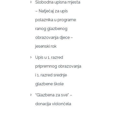
Slobodna upisna mjesta
– Natječaj za upis
polaznika u programe
ranog glazbenog
obrazovanja djece –
jesenski rok
Upis u 1. razred
pripremnog obrazovanja
i 1. razred srednje
glazbene škole
“Glazbena za sve” –
donacija violončela