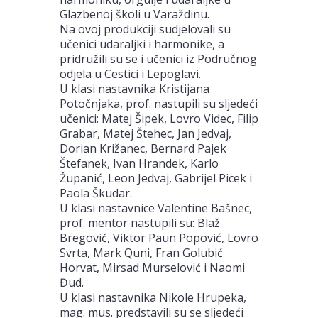
Glazbenoj školi u Varaždinu.
Na ovoj produkciji sudjelovali su
učenici udaraljki i harmonike, a
pridružili su se i učenici iz Područnog
odjela u Cestici i Lepoglavi.
U klasi nastavnika Kristijana
Potočnjaka, prof. nastupili su sljedeći
učenici: Matej Šipek, Lovro Videc, Filip
Grabar, Matej Štehec, Jan Jedvaj,
Dorian Križanec, Bernard Pajek
Štefanek, Ivan Hrandek, Karlo
Županić, Leon Jedvaj, Gabrijel Picek i
Paola Škudar.
U klasi nastavnice Valentine Bašnec,
prof. mentor nastupili su: Blaž
Bregović, Viktor Paun Popović, Lovro
Svrta, Mark Quni, Fran Golubić
Horvat, Mirsad Murselović i Naomi
Đud.
U klasi nastavnika Nikole Hrupeka,
mag. mus. predstavili su se sljedeći