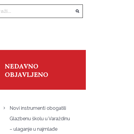
NEDAVNO
OBJAVLJENO
Novi instrumenti obogatili
Glazbenu školu u Varaždinu
– ulaganje u najmlađe