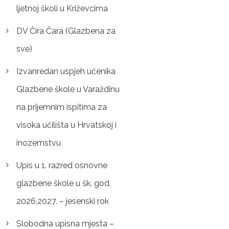
ljetnoj školi u Križevcima
DV Čira Čara (Glazbena za
sve)
Izvanredan uspjeh učenika
Glazbene škole u Varaždinu
na prijemnim ispitima za
visoka učilišta u Hrvatskoj i
inozemstvu
Upis u 1. razred osnovne
glazbene škole u šk. god.
2026.2027. – jesenski rok
Slobodna upisna mjesta –