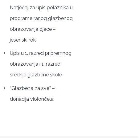
Natječaj za upis polaznika u
programe ranog glazbenog
obrazovanja djece –
jesenski rok
Upis u 1. razred pripremnog
obrazovanja i 1. razred
srednje glazbene škole
“Glazbena za sve” –
donacija violončela