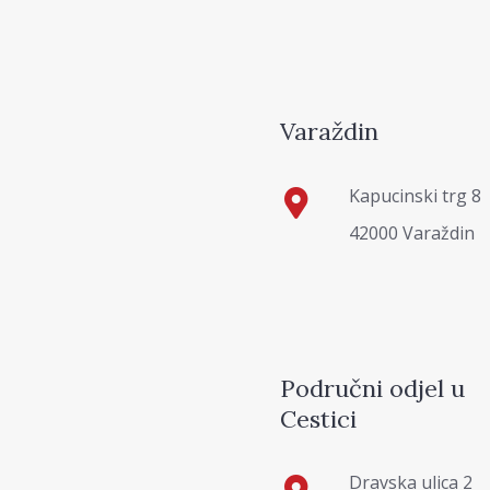
Varaždin
Kapucinski trg 8
42000 Varaždin
Područni odjel u
Cestici
Dravska ulica 2