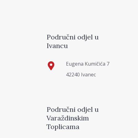
Područni odjel u
Ivancu
Eugena Kumičića 7
42240 Ivanec
Područni odjel u
Varaždinskim
Toplicama