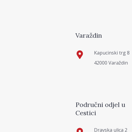
Varaždin
Kapucinski trg 8
42000 Varaždin
Područni odjel u
Cestici
Dravska ulica 2