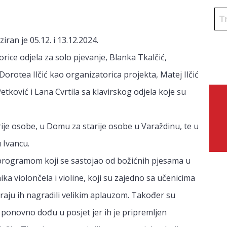
iran je 05.12. i 13.12.2024.
rice odjela za solo pjevanje, Blanka Tkalčić,
Dorotea Ilčić kao organizatorica projekta, Matej Ilčić
tković i Lana Cvrtila sa klavirskog odjela koje su
rije osobe, u Domu za starije osobe u Varaždinu, te u
 Ivancu.
i programom koji se sastojao od božićnih pjesama u
ika violončela i violine, koji su zajedno sa učenicima
 kraju ih nagradili velikim aplauzom. Također su
ici ponovno dođu u posjet jer ih je pripremljen