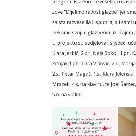
program iskreno razveselio i oraspolo
zove “Dijelimo radost glazbe” jer smo 
zaista razveselila i ispunila, a i sami
nekome svojim glazbenim izričajem pr
U projektu su sudjelovali sljedeći učen
Klara Jerbić, 2.pr., Nela Sokol, 1.pr., 
Žitnjak,1.pr., Tara Vidović, 2.s., Mar
2.s., Petar Magaš, 1.s., Klara Jelenski,
Mrazek, 4.s. na klaviru, te Joel Šamec, 
5.o. na violini.