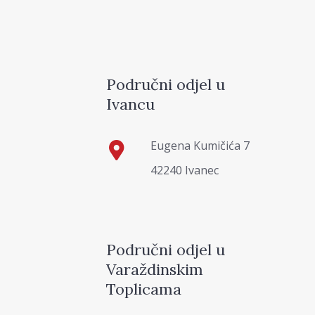
Područni odjel u
Ivancu
Eugena Kumičića 7
42240 Ivanec
Područni odjel u
Varaždinskim
Toplicama