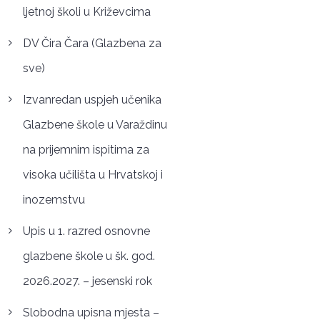
ljetnoj školi u Križevcima
DV Čira Čara (Glazbena za
sve)
Izvanredan uspjeh učenika
Glazbene škole u Varaždinu
na prijemnim ispitima za
visoka učilišta u Hrvatskoj i
inozemstvu
Upis u 1. razred osnovne
glazbene škole u šk. god.
2026.2027. – jesenski rok
Slobodna upisna mjesta –