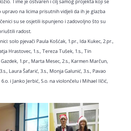
žio. Time je ostvaren i cilj samog projekta koji se
upravo na licima prisutnih vidjeli da ih je glazba
 učenici su se osjetili ispunjeno i zadovoljno što su
iuštili radost.
ici: solo pjevači Paula Košćak, 1.pr., Ida Kukec, 2.pr.,
Katja Hrastovec, 1.s., Tereza Tušek, 1.s., Tin
ija Gazdek, 1.pr., Marta Mesec, 2.s., Karmen Marčun,
 3.s., Laura Šafarić, 3.s., Monja Galunić, 3.s., Pavao
6.o. i Janko Jerbić, 5.o. na violončelu i Mihael Ilčić,