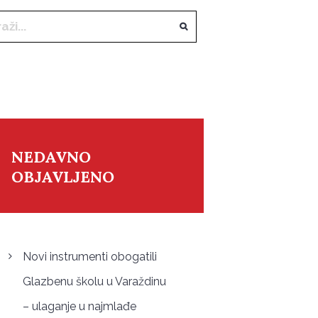
NEDAVNO
OBJAVLJENO
Novi instrumenti obogatili
Glazbenu školu u Varaždinu
– ulaganje u najmlađe