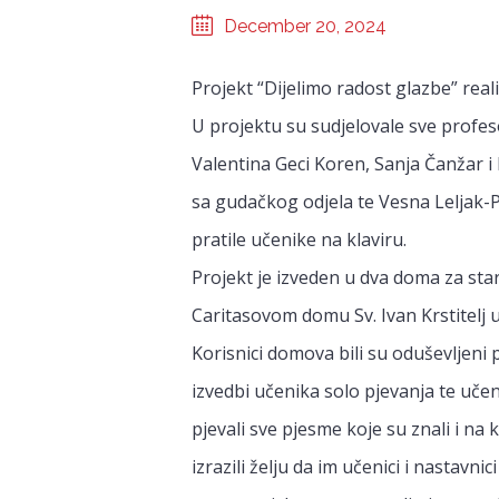
December 20, 2024
Projekt “Dijelimo radost glazbe” realiz
U projektu su sudjelovale sve profeso
Valentina Geci Koren, Sanja Čanžar i 
sa gudačkog odjela te Vesna Leljak-Pe
pratile učenike na klaviru.
Projekt je izveden u dva doma za sta
Caritasovom domu Sv. Ivan Krstitelj u
Korisnici domova bili su oduševljen
izvedbi učenika solo pjevanja te učen
pjevali sve pjesme koje su znali i na
izrazili želju da im učenici i nastavn