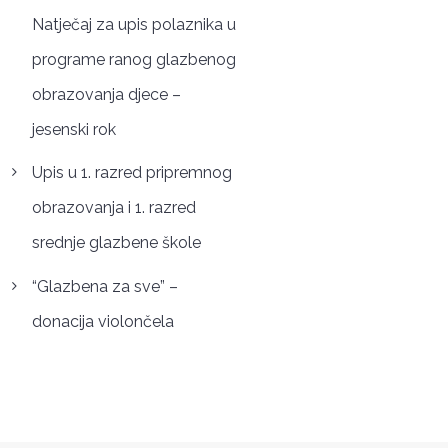
Natječaj za upis polaznika u
programe ranog glazbenog
obrazovanja djece –
jesenski rok
Upis u 1. razred pripremnog
obrazovanja i 1. razred
srednje glazbene škole
“Glazbena za sve” –
donacija violončela