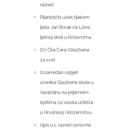
razred
Pijanistički uzlet tijekom
ljeta: Jan Borak na Lions
ljetnoj školi u Križevcima
DV Čira Čara (Glazbena
za sve)
Izvanredan uspjeh
učenika Glazbene škole u
Varaždinu na prijemnim
ispitima za visoka učilišta
u Hrvatskoj i inozemstvu
Upis u 1. razred osnovne