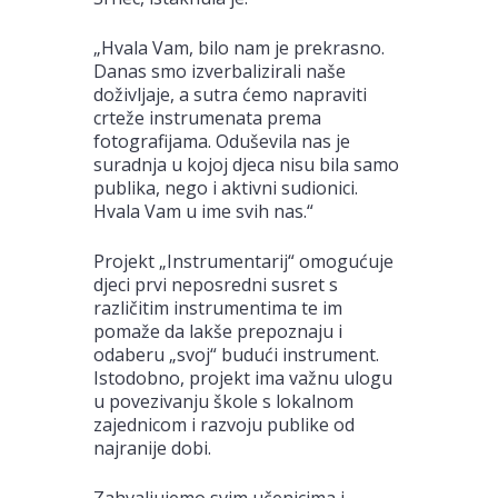
„Hvala Vam, bilo nam je prekrasno.
Danas smo izverbalizirali naše
doživljaje, a sutra ćemo napraviti
crteže instrumenata prema
fotografijama. Oduševila nas je
suradnja u kojoj djeca nisu bila samo
publika, nego i aktivni sudionici.
Hvala Vam u ime svih nas.“
Projekt „Instrumentarij“ omogućuje
djeci prvi neposredni susret s
različitim instrumentima te im
pomaže da lakše prepoznaju i
odaberu „svoj“ budući instrument.
Istodobno, projekt ima važnu ulogu
u povezivanju škole s lokalnom
zajednicom i razvoju publike od
najranije dobi.
Zahvaljujemo svim učenicima i