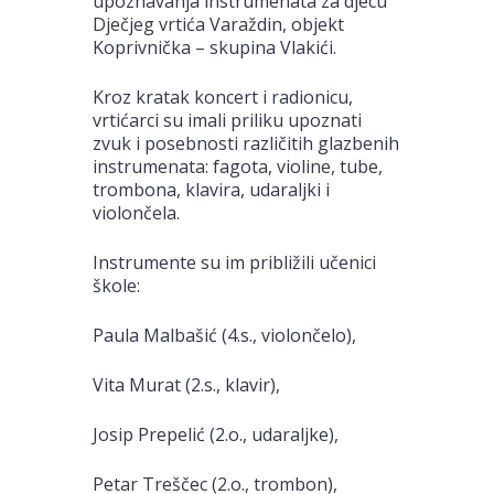
upoznavanja instrumenata za djecu
Dječjeg vrtića Varaždin, objekt
Koprivnička – skupina Vlakići.
Kroz kratak koncert i radionicu,
vrtićarci su imali priliku upoznati
zvuk i posebnosti različitih glazbenih
instrumenata: fagota, violine, tube,
trombona, klavira, udaraljki i
violončela.
Instrumente su im približili učenici
škole:
Paula Malbašić (4.s., violončelo),
Vita Murat (2.s., klavir),
Josip Prepelić (2.o., udaraljke),
Petar Treščec (2.o., trombon),