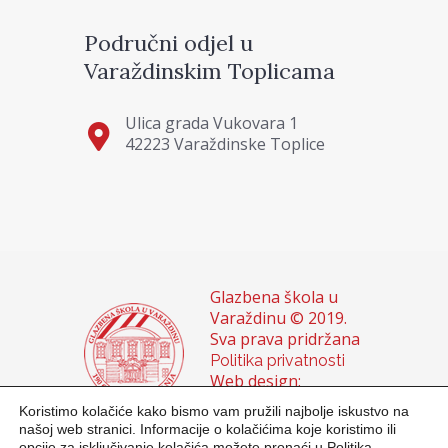
Područni odjel u
Varaždinskim Toplicama
Ulica grada Vukovara 1
42223 Varaždinske Toplice
Glazbena škola u
Varaždinu © 2019.
Sva prava pridržana
Politika privatnosti
Web design:
Domagoj Sigur &
Koristimo kolačiće kako bismo vam pružili najbolje iskustvo na
Sanja Buhin
našoj web stranici. Informacije o kolačićima koje koristimo ili
opcije za isključivanje kolačića možete pronaći u
Politika