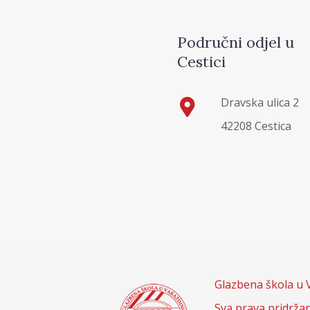
Područni odjel u
Cestici
Dravska ulica 2
42208 Cestica
Glazbena škola u 
Sva prava pridrža