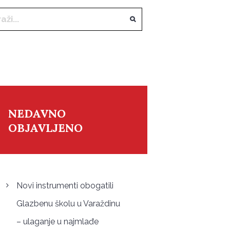
NEDAVNO
OBJAVLJENO
Novi instrumenti obogatili
Glazbenu školu u Varaždinu
– ulaganje u najmlađe