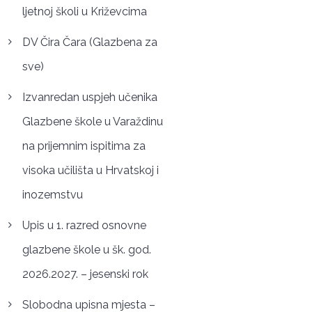
ljetnoj školi u Križevcima
DV Čira Čara (Glazbena za
sve)
Izvanredan uspjeh učenika
Glazbene škole u Varaždinu
na prijemnim ispitima za
visoka učilišta u Hrvatskoj i
inozemstvu
Upis u 1. razred osnovne
glazbene škole u šk. god.
2026.2027. – jesenski rok
Slobodna upisna mjesta –