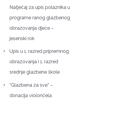
Natječaj za upis polaznika u
programe ranog glazbenog
obrazovanja djece –
jesenski rok
Upis u 1. razred pripremnog
obrazovanja i 1. razred
srednje glazbene škole
“Glazbena za sve” –
donacija violončela