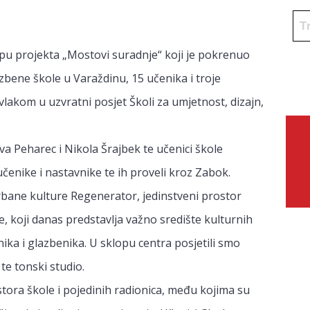
opu projekta „Mostovi suradnje“ koji je pokrenuo
bene škole u Varaždinu, 15 učenika i troje
vlakom u uzvratni posjet Školi za umjetnost, dizajn,
Iva Peharec i Nikola Šrajbek te učenici škole
enike i nastavnike te ih proveli kroz Zabok.
rbane kulture Regenerator, jedinstveni prostor
 koji danas predstavlja važno središte kulturnih
ika i glazbenika. U sklopu centra posjetili smo
te tonski studio.
stora škole i pojedinih radionica, među kojima su