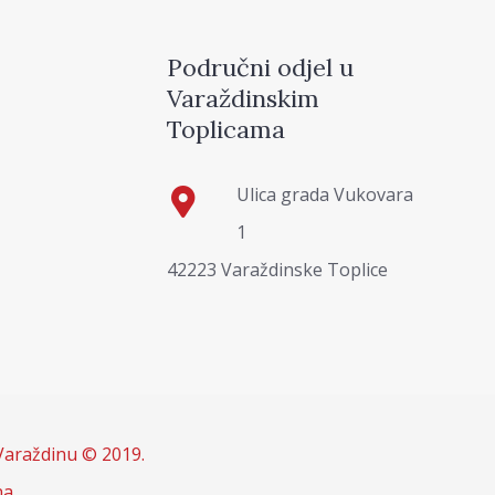
Područni odjel u
Varaždinskim
Toplicama
Ulica grada Vukovara
1
42223 Varaždinske Toplice
Varaždinu © 2019.
na