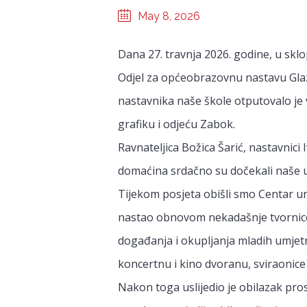
May 8, 2026
Dana 27. travnja 2026. godine, u skl
Odjel za općeobrazovnu nastavu Glaz
nastavnika naše škole otputovalo je 
grafiku i odjeću Zabok.
Ravnateljica Božica Šarić, nastavnici 
domaćina srdačno su dočekali naše uč
Tijekom posjeta obišli smo Centar u
nastao obnovom nekadašnje tvornice,
događanja i okupljanja mladih umjetn
koncertnu i kino dvoranu, sviraonice 
Nakon toga uslijedio je obilazak pro