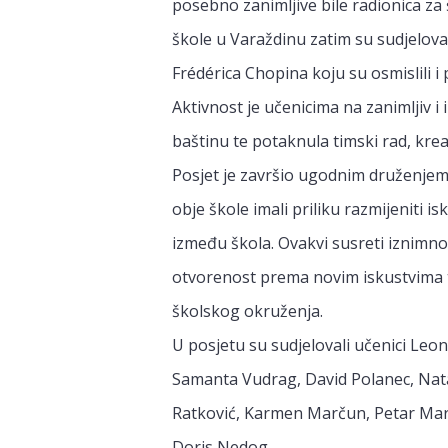
posebno zanimljive bile radionica za 
škole u Varaždinu zatim su sudjelova
Frédérica Chopina koju su osmislili i 
Aktivnost je učenicima na zanimljiv i 
baštinu te potaknula timski rad, krea
Posjet je završio ugodnim druženjem 
obje škole imali priliku razmijeniti i
između škola. Ovakvi susreti iznimno 
otvorenost prema novim iskustvima t
školskog okruženja.
U posjetu su sudjelovali učenici Le
Samanta Vudrag, David Polanec, Nata
Ratković, Karmen Marčun, Petar Mart
Doris Nedog.