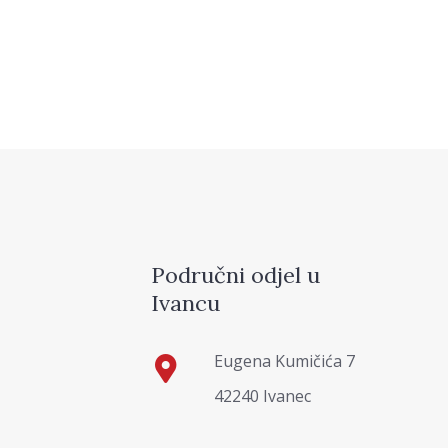
Područni odjel u
Ivancu
Eugena Kumičića 7
42240 Ivanec