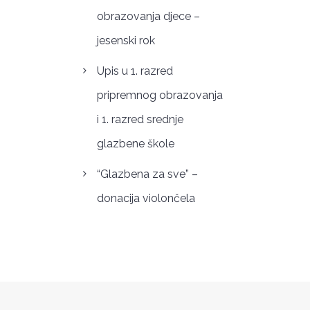
obrazovanja djece –
jesenski rok
Upis u 1. razred
pripremnog obrazovanja
i 1. razred srednje
glazbene škole
“Glazbena za sve” –
donacija violončela