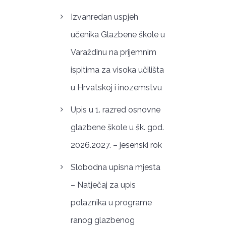
Izvanredan uspjeh
učenika Glazbene škole u
Varaždinu na prijemnim
ispitima za visoka učilišta
u Hrvatskoj i inozemstvu
Upis u 1. razred osnovne
glazbene škole u šk. god.
2026.2027. – jesenski rok
Slobodna upisna mjesta
– Natječaj za upis
polaznika u programe
ranog glazbenog