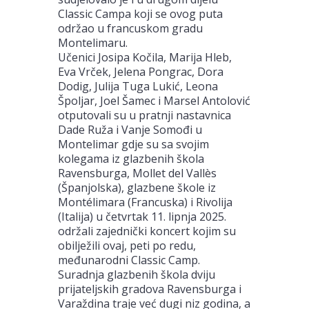
Classic Campa koji se ovog puta
održao u francuskom gradu
Montelimaru.
Učenici Josipa Kočila, Marija Hleb,
Eva Vrček, Jelena Pongrac, Dora
Dodig, Julija Tuga Lukić, Leona
Špoljar, Joel Šamec i Marsel Antolović
otputovali su u pratnji nastavnica
Dade Ruža i Vanje Somođi u
Montelimar gdje su sa svojim
kolegama iz glazbenih škola
Ravensburga, Mollet del Vallès
(Španjolska), glazbene škole iz
Montélimara (Francuska) i Rivolija
(Italija) u četvrtak 11. lipnja 2025.
održali zajednički koncert kojim su
obilježili ovaj, peti po redu,
međunarodni Classic Camp.
Suradnja glazbenih škola dviju
prijateljskih gradova Ravensburga i
Varaždina traje već dugi niz godina, a