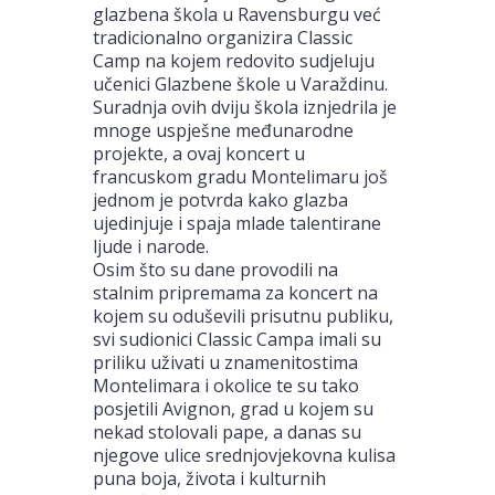
glazbena škola u Ravensburgu već
tradicionalno organizira Classic
Camp na kojem redovito sudjeluju
učenici Glazbene škole u Varaždinu.
Suradnja ovih dviju škola iznjedrila je
mnoge uspješne međunarodne
projekte, a ovaj koncert u
francuskom gradu Montelimaru još
jednom je potvrda kako glazba
ujedinjuje i spaja mlade talentirane
ljude i narode.
Osim što su dane provodili na
stalnim pripremama za koncert na
kojem su oduševili prisutnu publiku,
svi sudionici Classic Campa imali su
priliku uživati u znamenitostima
Montelimara i okolice te su tako
posjetili Avignon, grad u kojem su
nekad stolovali pape, a danas su
njegove ulice srednjovjekovna kulisa
puna boja, života i kulturnih