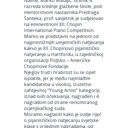
Naime, Marko Matajič, učenik 4.
razreda srednje glazbene škole, pod
mentorstvom nastavnika Predraga
Šanteka, prof. savjetnik je sudjelovao
na eminentnom XII. Chopin
International Piano Competition.
Marko se predstavio na jednom od
najprestižnijih umjetničkih natjecanja
kakvo je XII. Chopinovo pijanističko
natjecanje u Hartfordu, u zajedničkoj
organizaciji Poljsko – Američke
Chopinove Fondacije.
Njegov trud i hrabrost su se opet
isplatile, jer je među najmlađim
kandidatima u visokoj, izuzetno
zahtjevnoj “Young Artist” kategoriji,
iznad svih očekivanja, nagrađen i 4.
nagradom od strane renomiranog
ocjenjivačkog suda.
Moramo naglasiti kako je ovdje riječ
o pijanističkom natjecanju svjetske
klase s vrijednim nagradama, od