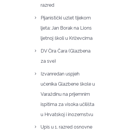
razred
Pijanistički uzlet tijekom
ljeta: Jan Borak na Lions
ljetnoj školi u Križevcima
DV Čira Čara (Glazbena
za sve)
Izvanredan uspjeh
učenika Glazbene škole u
Varaždinu na prijemnim
ispitima za visoka učilišta
u Hrvatskoj i inozemstvu
Upis u 1. razred osnovne