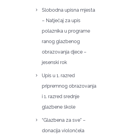
Slobodna upisna mjesta
– Natječaj za upis
polaznika u programe
ranog glazbenog
obrazovanja djece –
jesenski rok
Upis u 1. razred
pripremnog obrazovanja
i 1. razred srednje
glazbene škole
“Glazbena za sve” –
donacija violončela