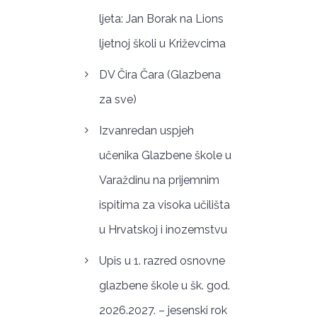
ljeta: Jan Borak na Lions
ljetnoj školi u Križevcima
DV Čira Čara (Glazbena
za sve)
Izvanredan uspjeh
učenika Glazbene škole u
Varaždinu na prijemnim
ispitima za visoka učilišta
u Hrvatskoj i inozemstvu
Upis u 1. razred osnovne
glazbene škole u šk. god.
2026.2027. – jesenski rok