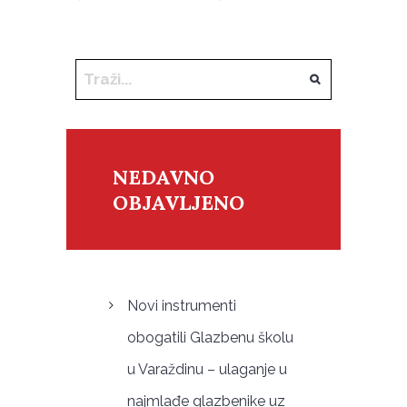
NEDAVNO
OBJAVLJENO
Novi instrumenti
obogatili Glazbenu školu
u Varaždinu – ulaganje u
najmlađe glazbenike uz