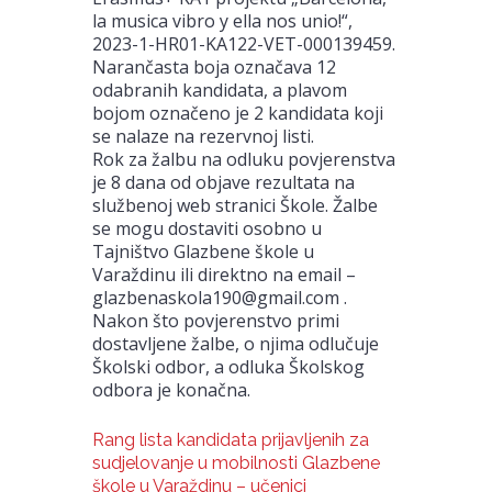
la musica vibro y ella nos unio!“,
2023-1-HR01-KA122-VET-000139459.
Narančasta boja označava 12
odabranih kandidata, a plavom
bojom označeno je 2 kandidata koji
se nalaze na rezervnoj listi.
Rok za žalbu na odluku povjerenstva
je 8 dana od objave rezultata na
službenoj web stranici Škole. Žalbe
se mogu dostaviti osobno u
Tajništvo Glazbene škole u
Varaždinu ili direktno na email –
glazbenaskola190@gmail.com .
Nakon što povjerenstvo primi
dostavljene žalbe, o njima odlučuje
Školski odbor, a odluka Školskog
odbora je konačna.
Rang lista kandidata prijavljenih za
sudjelovanje u mobilnosti Glazbene
škole u Varaždinu – učenici