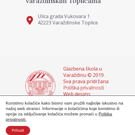
Varaždinskim Toplicama
Ulica grada Vukovara 1
42223 Varaždinske Toplice
Glazbena škola u
Varaždinu © 2019.
Sva prava pridržana
Politika privatnosti
Web design:
Domagoj Sigur &
Koristimo kolačiće kako bismo vam pružili najbolje iskustvo na
Sanja Buhin
našoj web stranici. Informacije o kolačićima koje koristimo ili
opcije za isključivanje kolačića možete pronaći u
Politika
privatnosti.
Prihvati