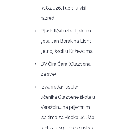
31.8.2026. i upisi u viši
razred
Pijanistički uzlet tijekom
ljeta: Jan Borak na Lions
ljetnoj školi u Križevcima
DV Čira Čara (Glazbena
za sve)
Izvanredan uspjeh
učenika Glazbene škole u
Varaždinu na prijemnim
ispitima za visoka učilišta
u Hrvatskoj i inozemstvu