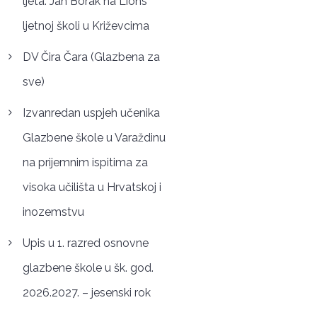
ljeta: Jan Borak na Lions
ljetnoj školi u Križevcima
DV Čira Čara (Glazbena za
sve)
Izvanredan uspjeh učenika
Glazbene škole u Varaždinu
na prijemnim ispitima za
visoka učilišta u Hrvatskoj i
inozemstvu
Upis u 1. razred osnovne
glazbene škole u šk. god.
2026.2027. – jesenski rok