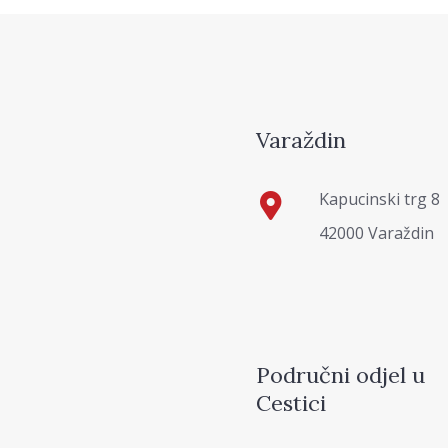
Varaždin
Kapucinski trg 8
42000 Varaždin
Područni odjel u
Cestici