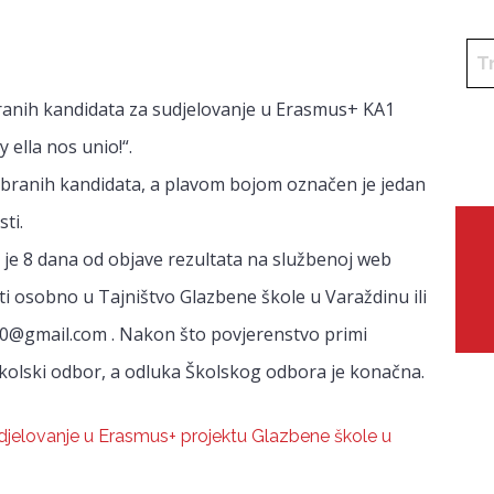
branih kandidata za sudjelovanje u Erasmus+ KA1
 ella nos unio!“.
branih kandidata, a plavom bojom označen je jedan
sti.
 je 8 dana od objave rezultata na službenoj web
ti osobno u Tajništvo Glazbene škole u Varaždinu ili
90@gmail.com . Nakon što povjerenstvo primi
Školski odbor, a odluka Školskog odbora je konačna.
sudjelovanje u Erasmus+ projektu Glazbene škole u