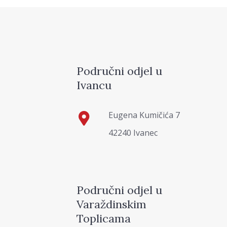
Područni odjel u
Ivancu
Eugena Kumičića 7
42240 Ivanec
Područni odjel u
Varaždinskim
Toplicama