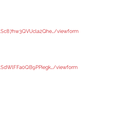
QLSc87hw3QVUcla2Qhe…/viewform
QLSdWlFFa0QB9PPiegk…/viewform