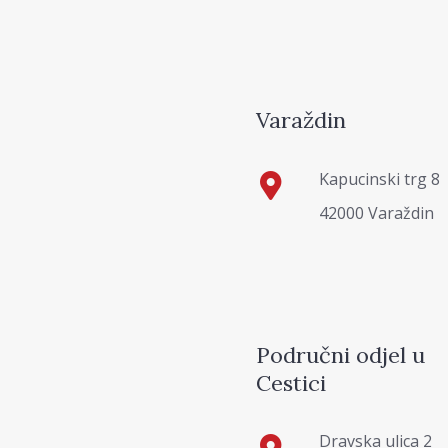
Varaždin
Kapucinski trg 8
42000 Varaždin
Područni odjel u
Cestici
Dravska ulica 2