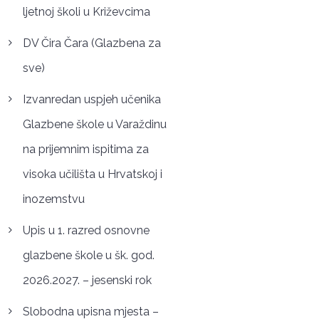
ljetnoj školi u Križevcima
DV Čira Čara (Glazbena za
sve)
Izvanredan uspjeh učenika
Glazbene škole u Varaždinu
na prijemnim ispitima za
visoka učilišta u Hrvatskoj i
inozemstvu
Upis u 1. razred osnovne
glazbene škole u šk. god.
2026.2027. – jesenski rok
Slobodna upisna mjesta –