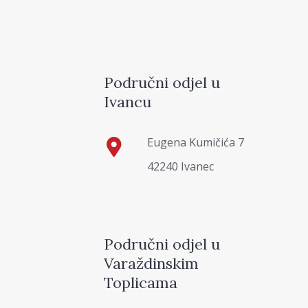
Područni odjel u
Ivancu
Eugena Kumičića 7
42240 Ivanec
Područni odjel u
Varaždinskim
Toplicama