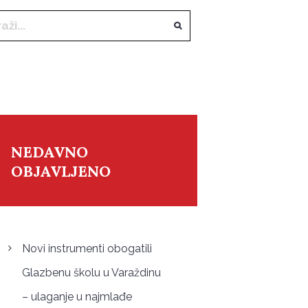
NEDAVNO
OBJAVLJENO
Novi instrumenti obogatili
Glazbenu školu u Varaždinu
– ulaganje u najmlađe