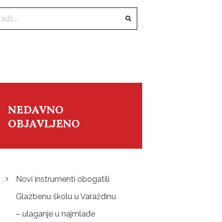
NEDAVNO
OBJAVLJENO
Novi instrumenti obogatili
Glazbenu školu u Varaždinu
– ulaganje u najmlađe