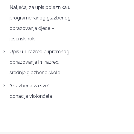
Natječaj za upis polaznika u
programe ranog glazbenog
obrazovanja djece –
jesenski rok
Upis u 1. razred pripremnog
obrazovanja i 1. razred
srednje glazbene škole
“Glazbena za sve” –
donacija violončela