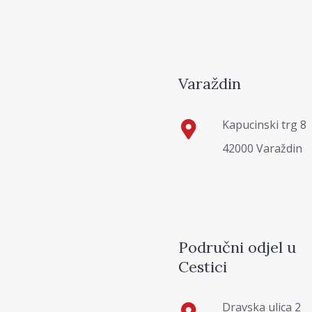
Varaždin
Kapucinski trg 8
42000 Varaždin
Područni odjel u
Cestici
Dravska ulica 2