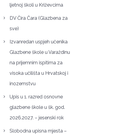
ljetnoj školi u Križevcima
DV Čira Čara (Glazbena za
sve)
Izvanredan uspjeh učenika
Glazbene škole u Varaždinu
na prijemnim ispitima za
visoka učilišta u Hrvatskoj i
inozemstvu
Upis u 1. razred osnovne
glazbene škole u šk. god.
2026.2027. – jesenski rok
Slobodna upisna mjesta –