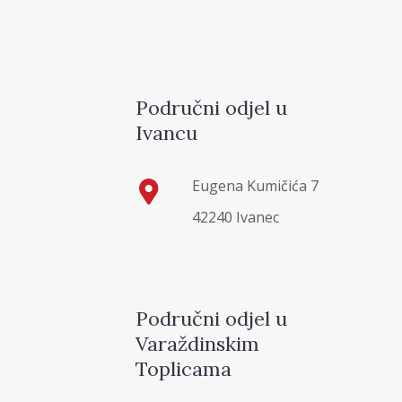
Područni odjel u
Ivancu
Eugena Kumičića 7
42240 Ivanec
Područni odjel u
Varaždinskim
Toplicama