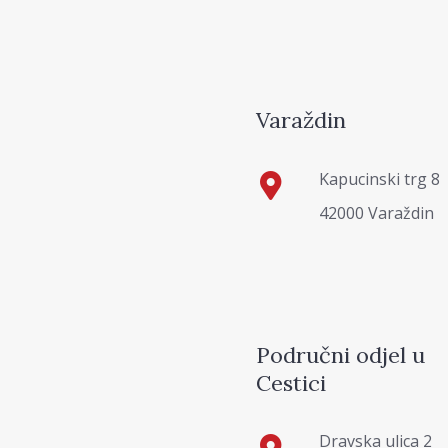
Varaždin
Kapucinski trg 8
42000 Varaždin
Područni odjel u
Cestici
Dravska ulica 2