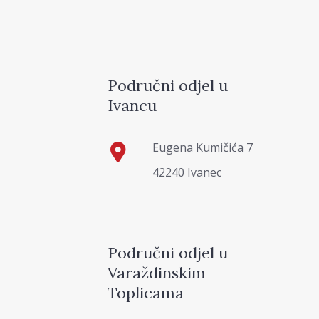
Područni odjel u
Ivancu
Eugena Kumičića 7
42240 Ivanec
Područni odjel u
Varaždinskim
Toplicama