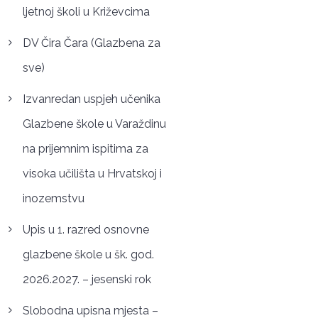
ljetnoj školi u Križevcima
DV Čira Čara (Glazbena za
sve)
Izvanredan uspjeh učenika
Glazbene škole u Varaždinu
na prijemnim ispitima za
visoka učilišta u Hrvatskoj i
inozemstvu
Upis u 1. razred osnovne
glazbene škole u šk. god.
2026.2027. – jesenski rok
Slobodna upisna mjesta –