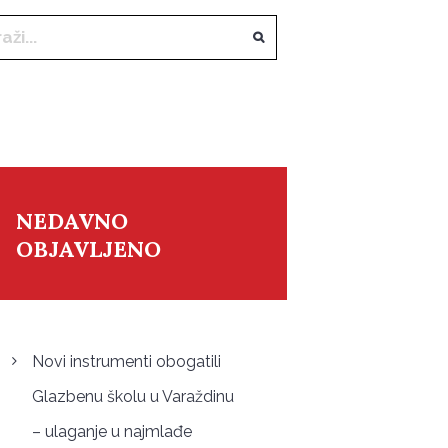
NEDAVNO
OBJAVLJENO
Novi instrumenti obogatili
Glazbenu školu u Varaždinu
– ulaganje u najmlađe