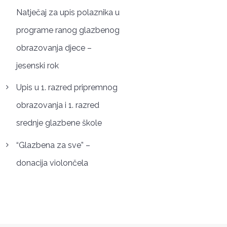
Natječaj za upis polaznika u
programe ranog glazbenog
obrazovanja djece –
jesenski rok
Upis u 1. razred pripremnog
obrazovanja i 1. razred
srednje glazbene škole
“Glazbena za sve” –
donacija violončela