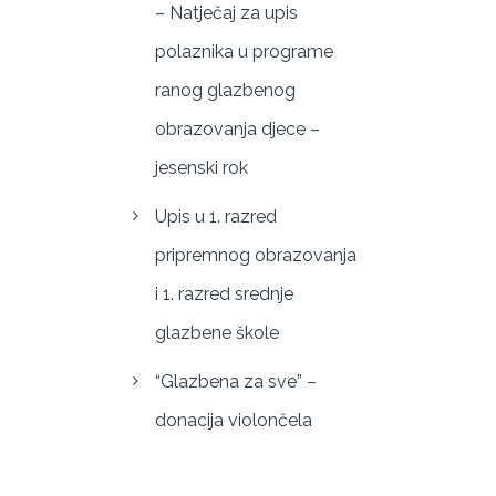
– Natječaj za upis
polaznika u programe
ranog glazbenog
obrazovanja djece –
jesenski rok
Upis u 1. razred
pripremnog obrazovanja
i 1. razred srednje
glazbene škole
“Glazbena za sve” –
donacija violončela