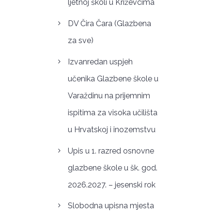
ljetnoj školi u Križevcima
DV Čira Čara (Glazbena
za sve)
Izvanredan uspjeh
učenika Glazbene škole u
Varaždinu na prijemnim
ispitima za visoka učilišta
u Hrvatskoj i inozemstvu
Upis u 1. razred osnovne
glazbene škole u šk. god.
2026.2027. – jesenski rok
Slobodna upisna mjesta