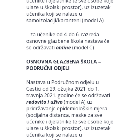
učenike i djelatnike te sve osobe koje
ulaze u školski prostor), uz izuzetak
učenika koji se nalaze u
samoizolaciji/karanteni (model A)
– za učenike od 4. do 6. razreda
osnovne glazbene škola nastava će
se održavati
online
(model C)
OSNOVNA GLAZBENA ŠKOLA –
PODRUČNI ODJELI
Nastava u Područnom odjelu u
Cestici od 29. ožujka 2021. do 1.
travnja 2021. godine će se održavati
redovito i uživo
(model A) uz
pridržavanje epidemioloških mjera
(socijalna distanca, maske za sve
učenike i djelatnike te sve osobe koje
ulaze u školski prostor), uz izuzetak
učenika koji se nalaze u