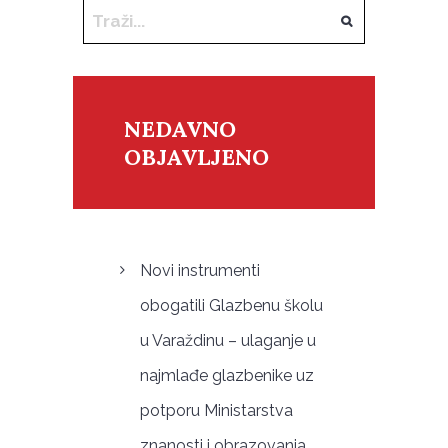
NEDAVNO
OBJAVLJENO
Novi instrumenti
obogatili Glazbenu školu
u Varaždinu – ulaganje u
najmlađe glazbenike uz
potporu Ministarstva
znanosti i obrazovanja