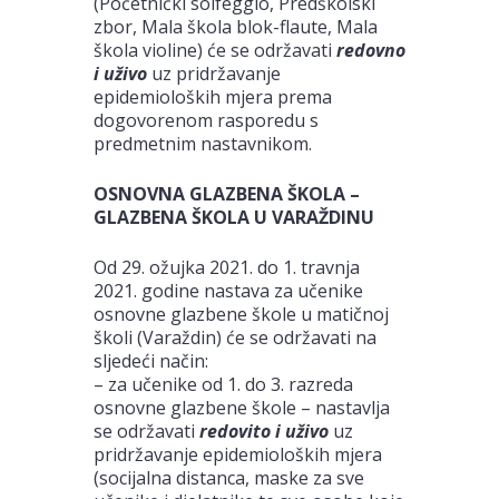
(Početnički solfeggio, Predškolski
zbor, Mala škola blok-flaute, Mala
škola violine) će se održavati
redovno
i uživo
uz pridržavanje
epidemioloških mjera prema
dogovorenom rasporedu s
predmetnim nastavnikom.
OSNOVNA GLAZBENA ŠKOLA –
GLAZBENA ŠKOLA U VARAŽDINU
Od 29. ožujka 2021. do 1. travnja
2021. godine nastava za učenike
osnovne glazbene škole u matičnoj
školi (Varaždin) će se održavati na
sljedeći način:
– za učenike od 1. do 3. razreda
osnovne glazbene škole – nastavlja
se održavati
redovito i uživo
uz
pridržavanje epidemioloških mjera
(socijalna distanca, maske za sve