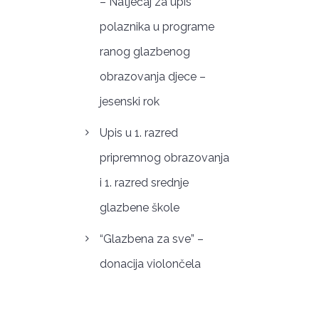
– Natječaj za upis
polaznika u programe
ranog glazbenog
obrazovanja djece –
jesenski rok
Upis u 1. razred
pripremnog obrazovanja
i 1. razred srednje
glazbene škole
“Glazbena za sve” –
donacija violončela