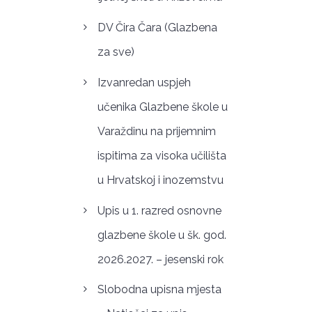
DV Čira Čara (Glazbena
za sve)
Izvanredan uspjeh
učenika Glazbene škole u
Varaždinu na prijemnim
ispitima za visoka učilišta
u Hrvatskoj i inozemstvu
Upis u 1. razred osnovne
glazbene škole u šk. god.
2026.2027. – jesenski rok
Slobodna upisna mjesta