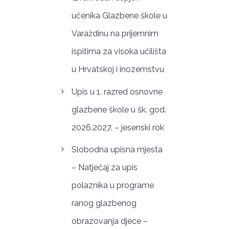
učenika Glazbene škole u
Varaždinu na prijemnim
ispitima za visoka učilišta
u Hrvatskoj i inozemstvu
Upis u 1. razred osnovne
glazbene škole u šk. god.
2026.2027. – jesenski rok
Slobodna upisna mjesta
– Natječaj za upis
polaznika u programe
ranog glazbenog
obrazovanja djece –