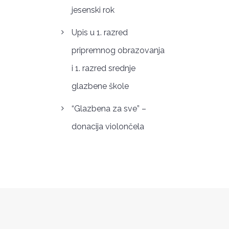
jesenski rok
Upis u 1. razred
pripremnog obrazovanja
i 1. razred srednje
glazbene škole
“Glazbena za sve” –
donacija violončela