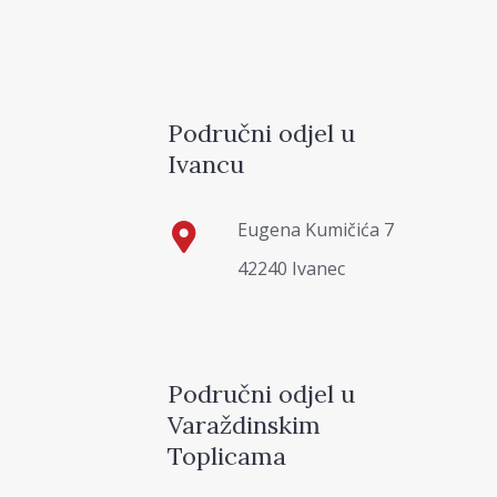
Područni odjel u
Ivancu
Eugena Kumičića 7
42240 Ivanec
Područni odjel u
Varaždinskim
Toplicama