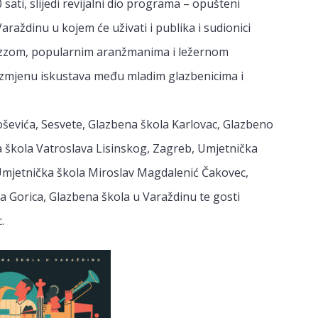
ati, slijedi revijalni dio programa – opušteni
raždinu u kojem će uživati i publika i sudionici
 jazzom, popularnim aranžmanima i ležernom
azmjenu iskustava među mladim glazbenicima i
oševića, Sesvete, Glazbena škola Karlovac, Glazbeno
na škola Vatroslava Lisinskog, Zagreb, Umjetnička
 Umjetnička škola Miroslav Magdalenić Čakovec,
ka Gorica, Glazbena škola u Varaždinu te gosti
.