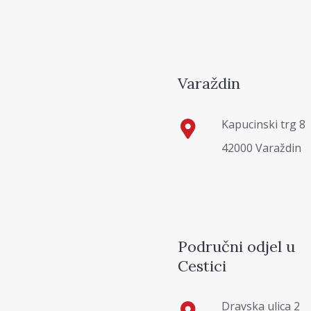
Varaždin
Kapucinski trg 8
42000 Varaždin
Područni odjel u
Cestici
Dravska ulica 2