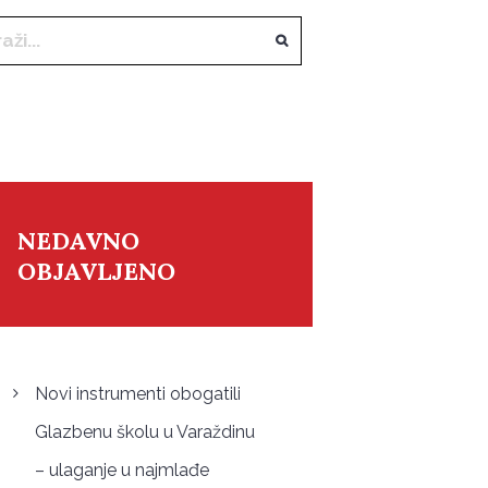
NEDAVNO
OBJAVLJENO
Novi instrumenti obogatili
Glazbenu školu u Varaždinu
– ulaganje u najmlađe