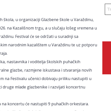
h škola, u organizaciji Glazbene škole u Varaždinu,
2026. na Kazališnom trgu, a u slučaju lošeg vremena u
ždinu. Festival će se održati u suradnji sa
kim narodnim kazalištem u Varaždinu te uz potporu
aja.
ika, nastavnika i voditelja školskih puhačkih
ralne glazbe, razmjene iskustava i stvaranja novih
m na Festivalu učenici dobivaju priliku nastupiti u
 druge mlade glazbenike i razvijati koncertnu
a na koncertu će nastupiti 9 puhačkih orkestara.