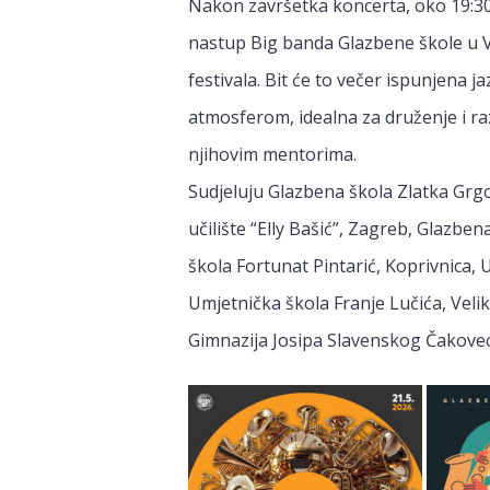
Nakon završetka koncerta, oko 19:30 s
nastup Big banda Glazbene škole u Va
festivala. Bit će to večer ispunjena
atmosferom, idealna za druženje i r
njihovim mentorima.
Sudjeluju Glazbena škola Zlatka Grg
učilište “Elly Bašić”, Zagreb, Glazbe
škola Fortunat Pintarić, Koprivnica,
Umjetnička škola Franje Lučića, Veli
Gimnazija Josipa Slavenskog Čakovec