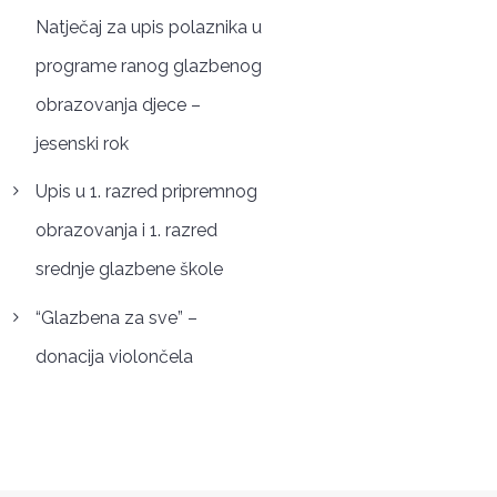
Natječaj za upis polaznika u
programe ranog glazbenog
obrazovanja djece –
jesenski rok
Upis u 1. razred pripremnog
obrazovanja i 1. razred
srednje glazbene škole
“Glazbena za sve” –
donacija violončela