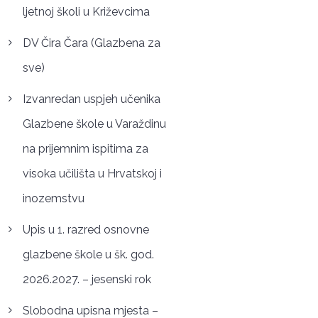
ljetnoj školi u Križevcima
DV Čira Čara (Glazbena za
sve)
Izvanredan uspjeh učenika
Glazbene škole u Varaždinu
na prijemnim ispitima za
visoka učilišta u Hrvatskoj i
inozemstvu
Upis u 1. razred osnovne
glazbene škole u šk. god.
2026.2027. – jesenski rok
Slobodna upisna mjesta –