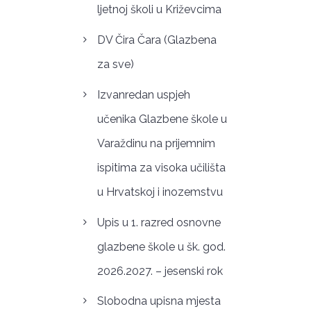
ljetnoj školi u Križevcima
DV Čira Čara (Glazbena
za sve)
Izvanredan uspjeh
učenika Glazbene škole u
Varaždinu na prijemnim
ispitima za visoka učilišta
u Hrvatskoj i inozemstvu
Upis u 1. razred osnovne
glazbene škole u šk. god.
2026.2027. – jesenski rok
Slobodna upisna mjesta