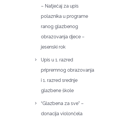
– Natječaj za upis
polaznika u programe
ranog glazbenog
obrazovanja djece –
jesenski rok
Upis u 1. razred
pripremnog obrazovanja
i 1. razred srednje
glazbene škole
“Glazbena za sve” –
donacija violončela