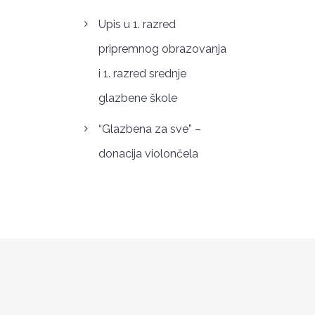
Upis u 1. razred
pripremnog obrazovanja
i 1. razred srednje
glazbene škole
“Glazbena za sve” –
donacija violončela