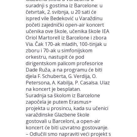
suradnji s gostima iz Barcelone: u
četvrtak, 2. svibnja, u 20 sati će
ispred vile Bedeković u Varaždinu
početi zajednički open-air koncert
učenika ove škole, učenika škole IEA
Oriol Martorell iz Barcelone i zbora
Via. Čak 170-ak mladih, 100-tinjak u
zboru i 70-ak u simfonijskom
orkestru, nastupit će pod
dirigentskom palicom profesorice
Dade Ruža, a na programu će biti
djela F. Schuberta, G. Verdija, O.
Petersona, A. Kabilja, P. Casalsa. Ulaz
na koncert je besplatan.
Suradnja sa školom iz Barcelone
započela je putem Erasmus+
projekta u prosincu, kada su učenici
varaždinske Glazbene škole
gostovali u Barceloni, a open-air
koncert će biti uzvratno gostovanje.
– Odlučili smo napraviti veći projekt s