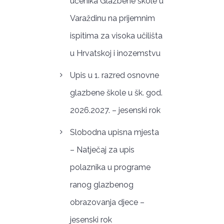
učenika Glazbene škole u
Varaždinu na prijemnim
ispitima za visoka učilišta
u Hrvatskoj i inozemstvu
Upis u 1. razred osnovne
glazbene škole u šk. god.
2026.2027. – jesenski rok
Slobodna upisna mjesta
– Natječaj za upis
polaznika u programe
ranog glazbenog
obrazovanja djece –
jesenski rok