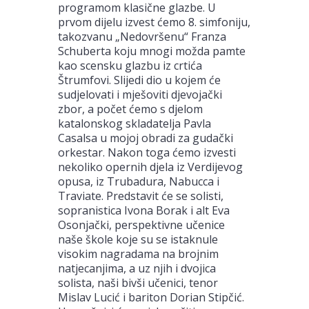
programom klasične glazbe. U
prvom dijelu izvest ćemo 8. simfoniju,
takozvanu „Nedovršenu“ Franza
Schuberta koju mnogi možda pamte
kao scensku glazbu iz crtića
Štrumfovi. Slijedi dio u kojem će
sudjelovati i mješoviti djevojački
zbor, a počet ćemo s djelom
katalonskog skladatelja Pavla
Casalsa u mojoj obradi za gudački
orkestar. Nakon toga ćemo izvesti
nekoliko opernih djela iz Verdijevog
opusa, iz Trubadura, Nabucca i
Traviate. Predstavit će se solisti,
sopranistica Ivona Borak i alt Eva
Osonjački, perspektivne učenice
naše škole koje su se istaknule
visokim nagradama na brojnim
natjecanjima, a uz njih i dvojica
solista, naši bivši učenici, tenor
Mislav Lucić i bariton Dorian Stipčić.