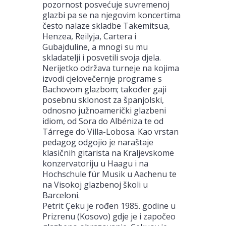
pozornost posvećuje suvremenoj
glazbi pa se na njegovim koncertima
često nalaze skladbe Takemitsua,
Henzea, Reilyja, Cartera i
Gubajduline, a mnogi su mu
skladatelji i posvetili svoja djela.
Nerijetko održava turneje na kojima
izvodi cjelovečernje programe s
Bachovom glazbom; također gaji
posebnu sklonost za španjolski,
odnosno južnoamerički glazbeni
idiom, od Sora do Albéniza te od
Tárrege do Villa-Lobosa. Kao vrstan
pedagog odgojio je naraštaje
klasičnih gitarista na Kraljevskome
konzervatoriju u Haagu i na
Hochschule für Musik u Aachenu te
na Visokoj glazbenoj školi u
Barceloni.
Petrit Çeku je rođen 1985. godine u
Prizrenu (Kosovo) gdje je i započeo