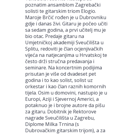
poznatim ansamblom Zagrebački
solisti te gitarskim triom Elogio.
Maroje Brčić rođen je u Dubrovniku
gdje i danas živi. Gitaru je počeo učiti
sa sedam godina, a prvi učitelj mu je
bio otac. Predaje gitaru na
Umjetničkoj akademiji Sveučilišta u
Splitu, redoviti je član ocjenjivačkih
vijeća na natjecanjima u Hrvatskoj te
često drži stručna predavanja i
seminare. Na koncertnim podijima
prisutan je više od dvadeset pet
godina i to kao solist, solist uz
orkestar i kao član raznih komornih
tijela. Osim u domovini, nastupio je u
Europi, Aziji i Sjevernoj Americi, a
potaknuo je i brojne autore da pišu
za gitaru. Dobitnik je Rektorove
nagrade Sveučilišta u Zagrebu,
Diplome Milka Trnina (s
Dubrovačkim gitarskim trijom), a za