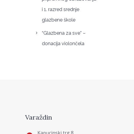
i 1. razred srednje
glazbene škole
“Glazbena za sve” –
donacija violončela
Varaždin
Kapucinski trg 8