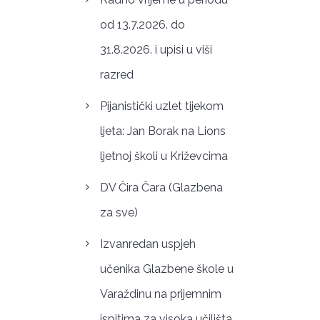
od 13.7.2026. do
31.8.2026. i upisi u viši
razred
Pijanistički uzlet tijekom
ljeta: Jan Borak na Lions
ljetnoj školi u Križevcima
DV Čira Čara (Glazbena
za sve)
Izvanredan uspjeh
učenika Glazbene škole u
Varaždinu na prijemnim
ispitima za visoka učilišta