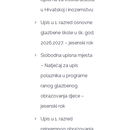
u Hrvatskoj i inozemstvu
Upis u 1. razred osnovne
glazbene škole u šk. god.
2026.2027. – jesenski rok
Slobodna upisna mjesta
– Natječaj za upis
polaznika u programe
ranog glazbenog
obrazovanja djece –
jesenski rok
Upis u 1. razred
pripremnog obrazovanja