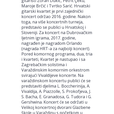
gitaristi Zoran Dukić, Petrit Çeku,
Maroje Brčić i Tvrtko Sarić. Hrvatski
gitarski kvartet je prvi zajednički
koncert održao 2016. godine. Nakon
toga, na više koncertnih turneja,
predstavio se publici u Hrvatskoj i
Sloveniji. Za koncert na Dubrovačkim
ljetnim igrama, 2017. godine,
nagrađen je nagradom Orlando
(nagrada HRT-a za najbolji koncert).
Pored komornog programa, dua, tria
i kvarteti, Kvartet je nastupao i sa
Zagrebačkim solistima i
Varaždinskim komornim orkestrom
svirajući Vivaldijeve koncerte. Na
varaždinskom koncertu publici će se
predstaviti djelima L. Boccherinija, A.
Vivaldija, A. Piazzolle, S. Prokofjeva, J.
S. Bacha, E. Granadosa, G. Tudora i G.
Gershwina. Koncert će se održati u
Velikoj koncertnoj dvorani Glazbene
škole u Varaždinu s početkom u