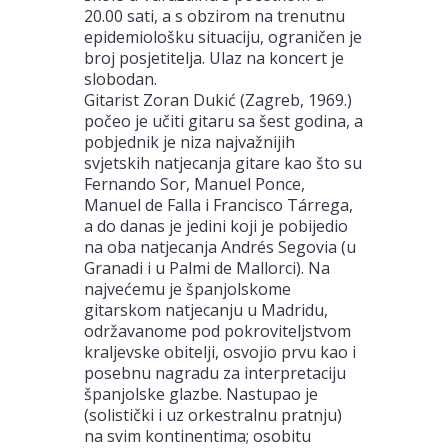
20.00 sati, a s obzirom na trenutnu
epidemiološku situaciju, ograničen je
broj posjetitelja. Ulaz na koncert je
slobodan.
Gitarist Zoran Dukić (Zagreb, 1969.)
počeo je učiti gitaru sa šest godina, a
pobjednik je niza najvažnijih
svjetskih natjecanja gitare kao što su
Fernando Sor, Manuel Ponce,
Manuel de Falla i Francisco Tárrega,
a do danas je jedini koji je pobijedio
na oba natjecanja Andrés Segovia (u
Granadi i u Palmi de Mallorci). Na
najvećemu je španjolskome
gitarskom natjecanju u Madridu,
održavanome pod pokroviteljstvom
kraljevske obitelji, osvojio prvu kao i
posebnu nagradu za interpretaciju
španjolske glazbe. Nastupao je
(solistički i uz orkestralnu pratnju)
na svim kontinentima; osobitu