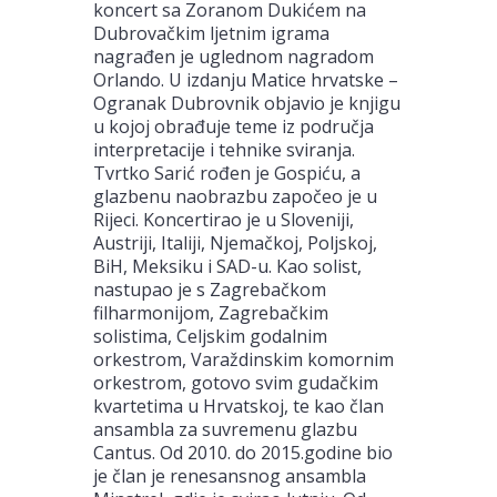
koncert sa Zoranom Dukićem na
Dubrovačkim ljetnim igrama
nagrađen je uglednom nagradom
Orlando. U izdanju Matice hrvatske –
Ogranak Dubrovnik objavio je knjigu
u kojoj obrađuje teme iz područja
interpretacije i tehnike sviranja.
Tvrtko Sarić rođen je Gospiću, a
glazbenu naobrazbu započeo je u
Rijeci. Koncertirao je u Sloveniji,
Austriji, Italiji, Njemačkoj, Poljskoj,
BiH, Meksiku i SAD-u. Kao solist,
nastupao je s Zagrebačkom
filharmonijom, Zagrebačkim
solistima, Celjskim godalnim
orkestrom, Varaždinskim komornim
orkestrom, gotovo svim gudačkim
kvartetima u Hrvatskoj, te kao član
ansambla za suvremenu glazbu
Cantus. Od 2010. do 2015.godine bio
je član je renesansnog ansambla