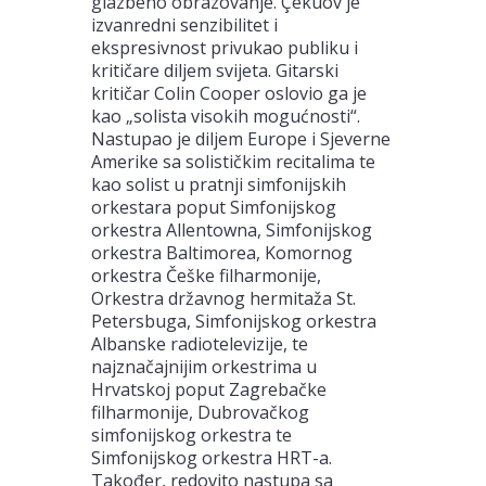
glazbeno obrazovanje. Çekuov je
izvanredni senzibilitet i
ekspresivnost privukao publiku i
kritičare diljem svijeta. Gitarski
kritičar Colin Cooper oslovio ga je
kao „solista visokih mogućnosti“.
Nastupao je diljem Europe i Sjeverne
Amerike sa solističkim recitalima te
kao solist u pratnji simfonijskih
orkestara poput Simfonijskog
orkestra Allentowna, Simfonijskog
orkestra Baltimorea, Komornog
orkestra Češke filharmonije,
Orkestra državnog hermitaža St.
Petersbuga, Simfonijskog orkestra
Albanske radiotelevizije, te
najznačajnijim orkestrima u
Hrvatskoj poput Zagrebačke
filharmonije, Dubrovačkog
simfonijskog orkestra te
Simfonijskog orkestra HRT-a.
Također, redovito nastupa sa