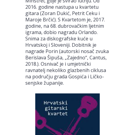
Minstrel, gdje je svirao lutnju. Od
2016. godine nastupa u kvartetu
gitara (Zoran Dukić, Petrit Ceku i
Maroje Brčić). S Kvartetom je, 2017.
godine, na 68. dubrovačkim ljetnim
igrama, dobio nagradu Orlando.
Snima za diskografske kuće u
Hrvatskoj i Sloveniji. Dobitnik je
nagrade Porin (autorski nosač zvuka
Berislava Šipuša, „Zajedno“, Cantus,
2018.). Osnivač je i umjetnički
ravnatelj nekoliko glazbenih ciklusa
na području grada Gospića i Ličko-
senjske županije.