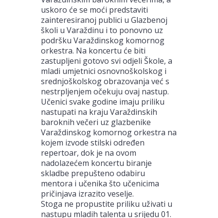
uskoro će se moći predstaviti
zainteresiranoj publici u Glazbenoj
školi u Varaždinu i to ponovno uz
podršku Varaždinskog komornog
orkestra. Na koncertu će biti
zastupljeni gotovo svi odjeli Škole, a
mladi umjetnici osnovnoškolskog i
srednjoškolskog obrazovanja već s
nestrpljenjem očekuju ovaj nastup.
Učenici svake godine imaju priliku
nastupati na kraju Varaždinskih
baroknih večeri uz glazbenike
Varaždinskog komornog orkestra na
kojem izvode stilski određen
repertoar, dok je na ovom
nadolazećem koncertu biranje
skladbe prepušteno odabiru
mentora i učenika što učenicima
pričinjava izrazito veselje.
Stoga ne propustite priliku uživati u
nastupu mladih talenta u srijedu 01.