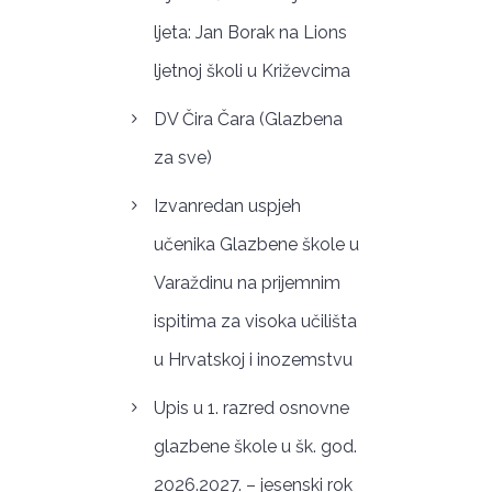
ljeta: Jan Borak na Lions
ljetnoj školi u Križevcima
DV Čira Čara (Glazbena
za sve)
Izvanredan uspjeh
učenika Glazbene škole u
Varaždinu na prijemnim
ispitima za visoka učilišta
u Hrvatskoj i inozemstvu
Upis u 1. razred osnovne
glazbene škole u šk. god.
2026.2027. – jesenski rok