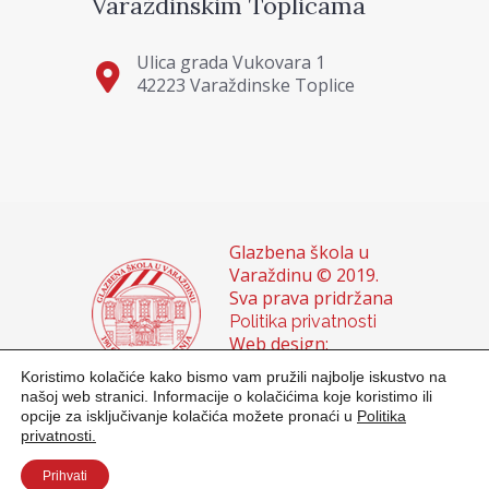
Varaždinskim Toplicama
Ulica grada Vukovara 1
42223 Varaždinske Toplice
Glazbena škola u
Varaždinu © 2019.
Sva prava pridržana
Politika privatnosti
Web design:
Domagoj Sigur &
Koristimo kolačiće kako bismo vam pružili najbolje iskustvo na
Sanja Buhin
našoj web stranici. Informacije o kolačićima koje koristimo ili
opcije za isključivanje kolačića možete pronaći u
Politika
privatnosti.
Prihvati