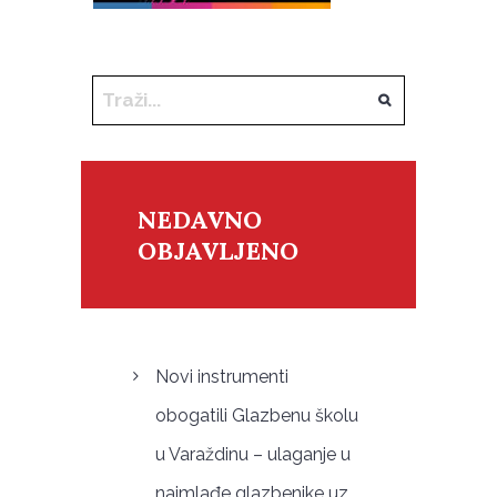
NEDAVNO
OBJAVLJENO
Novi instrumenti
obogatili Glazbenu školu
u Varaždinu – ulaganje u
najmlađe glazbenike uz