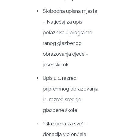
Slobodna upisna mjesta
– Natječaj za upis
polaznika u programe
ranog glazbenog
obrazovanja djece –
jesenski rok
Upis u 1. razred
pripremnog obrazovanja
i 1. razred srednje
glazbene škole
“Glazbena za sve” –
donacija violončela