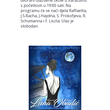
dvorani Glazbene škole u Varaždinu
s početkom u 19:00 sati. Na
programu će se naći djela Raffaellia,
J.S.Bacha, J.Haydna, S. Prokofjeva, R.
Schumanna i F. Liszta. Ulaz je
slobodan.