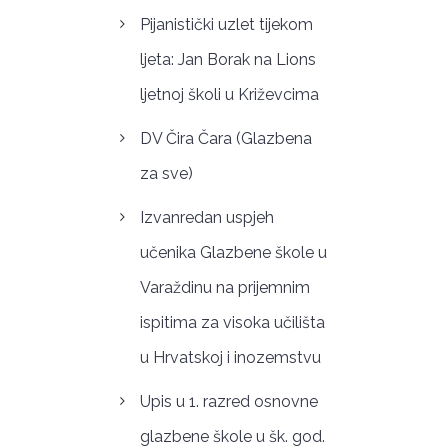
Pijanistički uzlet tijekom
ljeta: Jan Borak na Lions
ljetnoj školi u Križevcima
DV Čira Čara (Glazbena
za sve)
Izvanredan uspjeh
učenika Glazbene škole u
Varaždinu na prijemnim
ispitima za visoka učilišta
u Hrvatskoj i inozemstvu
Upis u 1. razred osnovne
glazbene škole u šk. god.