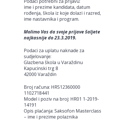
Podaci potrebni za prijavu:
ime i prezime kandidata, datum
rođenja, škola iz koje dolazi i razred,
ime nastavnika i program.
Molimo Vas da svoje prijave šaljete
najkasnije do 23.3.2019.
Podaci za uplatu naknade za
sudjelovanje:
Glazbena škola u Varaždinu
Kapucinski trg 8
42000 Varaždin
Broj računa: HR512360000
1102718441
Model i poziv na broj: HR01 1-2019-
14191
Opis plaćanja: Saksofon Masterclass
– ime i prezime polaznika