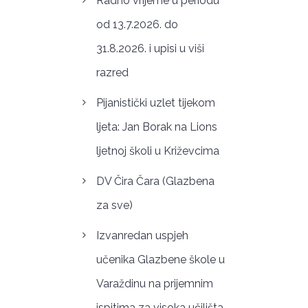
Radno vrijeme u periodu
od 13.7.2026. do
31.8.2026. i upisi u viši
razred
Pijanistički uzlet tijekom
ljeta: Jan Borak na Lions
ljetnoj školi u Križevcima
DV Čira Čara (Glazbena
za sve)
Izvanredan uspjeh
učenika Glazbene škole u
Varaždinu na prijemnim
ispitima za visoka učilišta