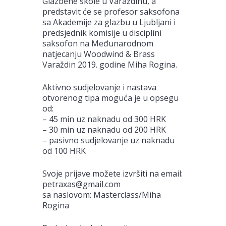
Glazbene škole u Varaždinu, a
predstavit će se profesor saksofona
sa Akademije za glazbu u Ljubljani i
predsjednik komisije u disciplini
saksofon na Međunarodnom
natjecanju Woodwind & Brass
Varaždin 2019. godine Miha Rogina.
Aktivno sudjelovanje i nastava
otvorenog tipa moguća je u opsegu
od:
– 45 min uz naknadu od 300 HRK
– 30 min uz naknadu od 200 HRK
– pasivno sudjelovanje uz naknadu
od 100 HRK
Svoje prijave možete izvršiti na email:
petraxas@gmail.com
sa naslovom: Masterclass/Miha
Rogina