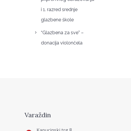
i 1. razred srednje
glazbene škole
“Glazbena za sve” –
donacija violončela
Varaždin
Kapucinski trg 8