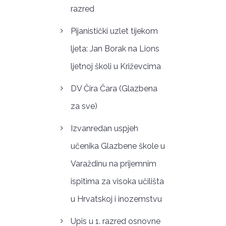
razred
Pijanistički uzlet tijekom
ljeta: Jan Borak na Lions
ljetnoj školi u Križevcima
DV Čira Čara (Glazbena
za sve)
Izvanredan uspjeh
učenika Glazbene škole u
Varaždinu na prijemnim
ispitima za visoka učilišta
u Hrvatskoj i inozemstvu
Upis u 1. razred osnovne