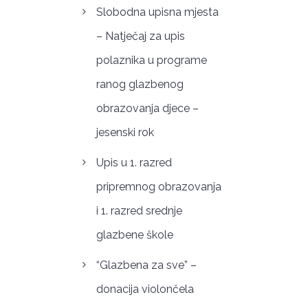
Slobodna upisna mjesta
– Natječaj za upis
polaznika u programe
ranog glazbenog
obrazovanja djece –
jesenski rok
Upis u 1. razred
pripremnog obrazovanja
i 1. razred srednje
glazbene škole
“Glazbena za sve” –
donacija violončela