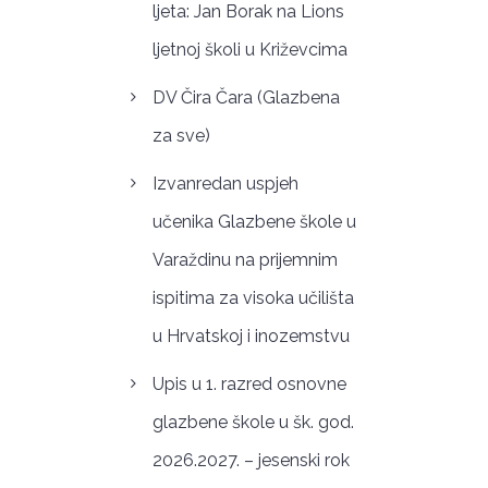
ljeta: Jan Borak na Lions
ljetnoj školi u Križevcima
DV Čira Čara (Glazbena
za sve)
Izvanredan uspjeh
učenika Glazbene škole u
Varaždinu na prijemnim
ispitima za visoka učilišta
u Hrvatskoj i inozemstvu
Upis u 1. razred osnovne
glazbene škole u šk. god.
2026.2027. – jesenski rok