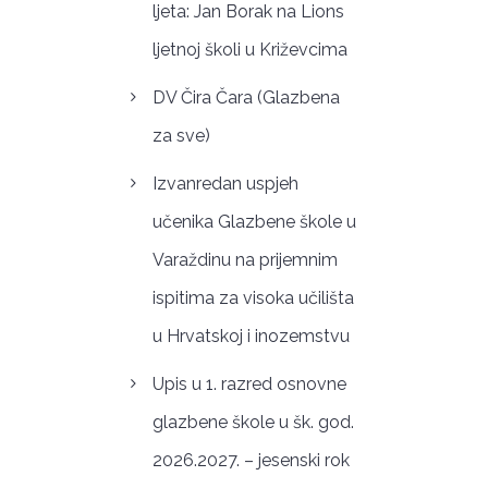
ljeta: Jan Borak na Lions
ljetnoj školi u Križevcima
DV Čira Čara (Glazbena
za sve)
Izvanredan uspjeh
učenika Glazbene škole u
Varaždinu na prijemnim
ispitima za visoka učilišta
u Hrvatskoj i inozemstvu
Upis u 1. razred osnovne
glazbene škole u šk. god.
2026.2027. – jesenski rok