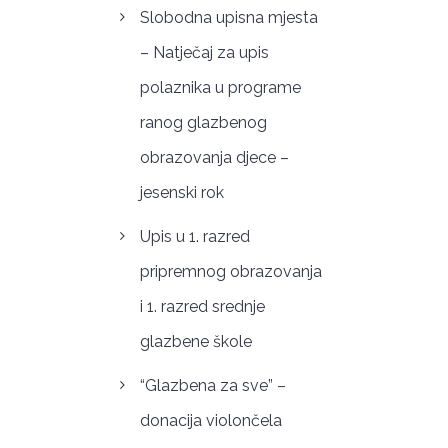
Slobodna upisna mjesta
– Natječaj za upis
polaznika u programe
ranog glazbenog
obrazovanja djece –
jesenski rok
Upis u 1. razred
pripremnog obrazovanja
i 1. razred srednje
glazbene škole
“Glazbena za sve” –
donacija violončela