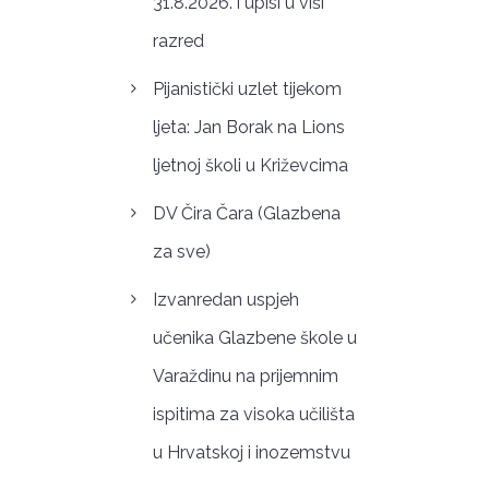
31.8.2026. i upisi u viši
razred
Pijanistički uzlet tijekom
ljeta: Jan Borak na Lions
ljetnoj školi u Križevcima
DV Čira Čara (Glazbena
za sve)
Izvanredan uspjeh
učenika Glazbene škole u
Varaždinu na prijemnim
ispitima za visoka učilišta
u Hrvatskoj i inozemstvu