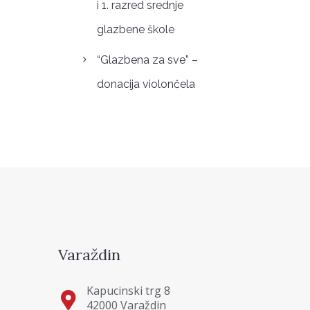
i 1. razred srednje
glazbene škole
“Glazbena za sve” –
donacija violončela
Varaždin
Kapucinski trg 8
42000 Varaždin