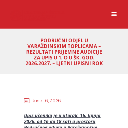
PODRUČNI ODJEL U
VARAŽDINSKIM TOPLICAMA –
REZULTATI PRIJEMNE AUDICIJE
ZA UPIS U 1. O U ŠK. GOD.
2026.2027. – LJETNI UPISNI ROK
June 16, 2026
Upis učenika je u utorak, 16. lipnja
2026. od 16 do 18 sati u prostoru
Područnog odjela u Varaždinskim