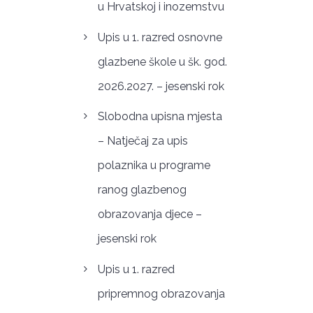
u Hrvatskoj i inozemstvu
Upis u 1. razred osnovne
glazbene škole u šk. god.
2026.2027. – jesenski rok
Slobodna upisna mjesta
– Natječaj za upis
polaznika u programe
ranog glazbenog
obrazovanja djece –
jesenski rok
Upis u 1. razred
pripremnog obrazovanja