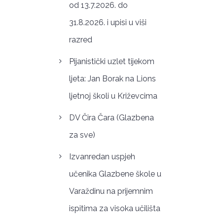
od 13.7.2026. do
31.8.2026. i upisi u viši
razred
Pijanistički uzlet tijekom
ljeta: Jan Borak na Lions
ljetnoj školi u Križevcima
DV Čira Čara (Glazbena
za sve)
Izvanredan uspjeh
učenika Glazbene škole u
Varaždinu na prijemnim
ispitima za visoka učilišta