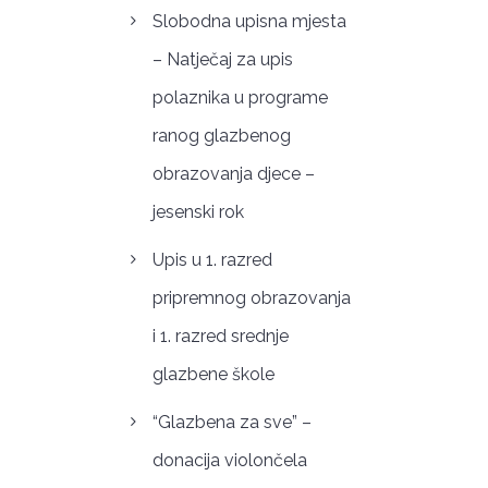
Slobodna upisna mjesta
– Natječaj za upis
polaznika u programe
ranog glazbenog
obrazovanja djece –
jesenski rok
Upis u 1. razred
pripremnog obrazovanja
i 1. razred srednje
glazbene škole
“Glazbena za sve” –
donacija violončela