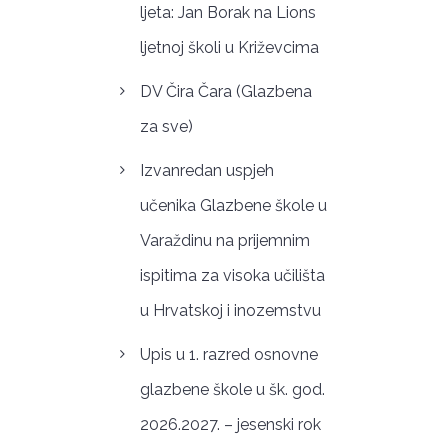
ljeta: Jan Borak na Lions
ljetnoj školi u Križevcima
DV Čira Čara (Glazbena
za sve)
Izvanredan uspjeh
učenika Glazbene škole u
Varaždinu na prijemnim
ispitima za visoka učilišta
u Hrvatskoj i inozemstvu
Upis u 1. razred osnovne
glazbene škole u šk. god.
2026.2027. – jesenski rok