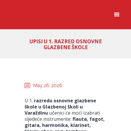
UPISI U 1. RAZRED OSNOVNE
GLAZBENE ŠKOLE
May 26, 2026
U 1.
razredu osnovne glazbene
škole u Glazbenoj školi u
Varaždinu
učenici će moći izabrati
sljedeće instrumente:
flauta, fagot,
gitara, harmonika, klarinet,