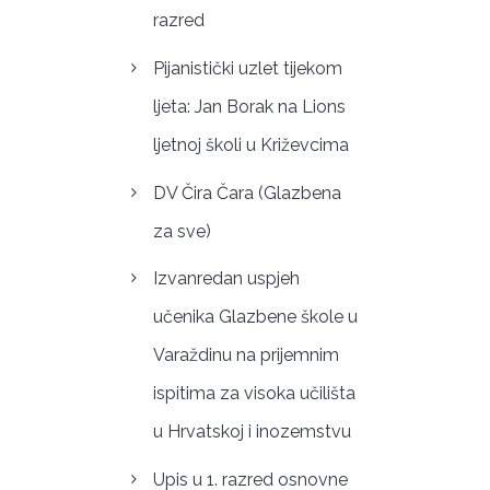
razred
Pijanistički uzlet tijekom
ljeta: Jan Borak na Lions
ljetnoj školi u Križevcima
DV Čira Čara (Glazbena
za sve)
Izvanredan uspjeh
učenika Glazbene škole u
Varaždinu na prijemnim
ispitima za visoka učilišta
u Hrvatskoj i inozemstvu
Upis u 1. razred osnovne