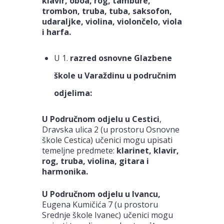
klavir, oboa, rog, tambure,
trombon, truba, tuba, saksofon,
udaraljke, violina, violončelo, viola
i harfa.
U 1.
razred
osnovne Glazbene
škole u Varaždinu u područnim
odjelima:
U Područnom odjelu u Cestici
,
Dravska ulica 2 (u prostoru Osnovne
škole Cestica) učenici mogu upisati
temeljne predmete:
klarinet, klavir,
rog, truba, violina, gitara i
harmonika.
U Područnom odjelu u Ivancu,
Eugena Kumičića 7 (u prostoru
Srednje škole Ivanec) učenici mogu