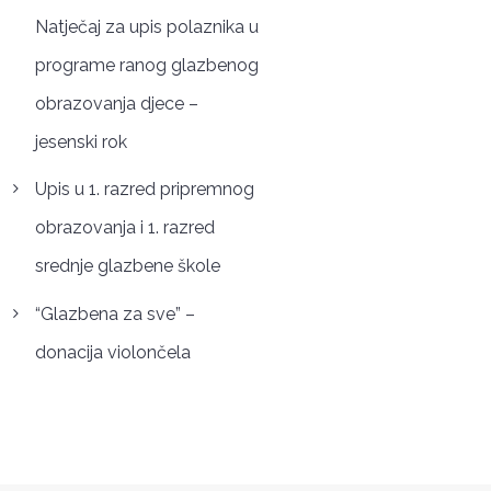
Natječaj za upis polaznika u
programe ranog glazbenog
obrazovanja djece –
jesenski rok
Upis u 1. razred pripremnog
obrazovanja i 1. razred
srednje glazbene škole
“Glazbena za sve” –
donacija violončela