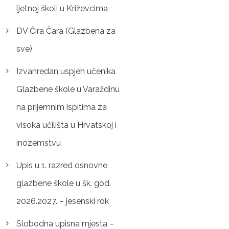
ljetnoj školi u Križevcima
DV Čira Čara (Glazbena za
sve)
Izvanredan uspjeh učenika
Glazbene škole u Varaždinu
na prijemnim ispitima za
visoka učilišta u Hrvatskoj i
inozemstvu
Upis u 1. razred osnovne
glazbene škole u šk. god.
2026.2027. – jesenski rok
Slobodna upisna mjesta –