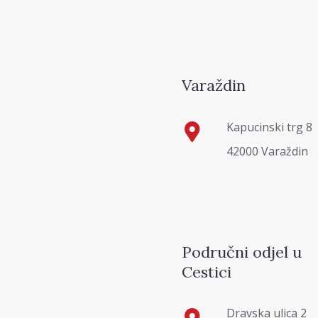
Varaždin
Kapucinski trg 8
42000 Varaždin
Područni odjel u
Cestici
Dravska ulica 2