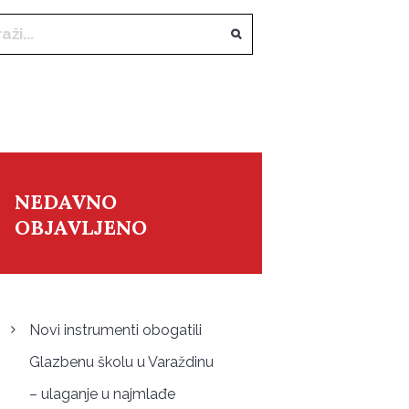
NEDAVNO
OBJAVLJENO
Novi instrumenti obogatili
Glazbenu školu u Varaždinu
– ulaganje u najmlađe