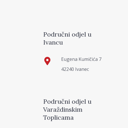
Područni odjel u
Ivancu
Eugena Kumičića 7
42240 Ivanec
Područni odjel u
Varaždinskim
Toplicama