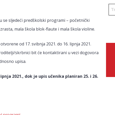
u se sljedeći predškolski programi – početnički
rasta, mala škola blok-flaute i mala škola violine.
i otvorene od 17. svibnja 2021. do 16. lipnja 2021.
oditelji/skrbnici bit će kontaktirani u vezi dogovora
dnosno upisa.
ipnja 2021., dok je upis učenika planiran 25. i 26.
i programi