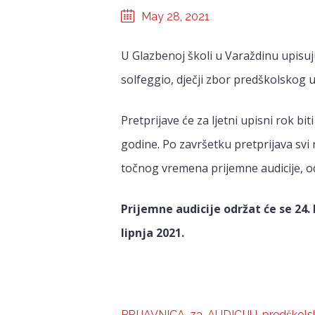
May 28, 2021
U Glazbenoj školi u Varaždinu upisuj
solfeggio, dječji zbor predškolskog uz
Pretprijave će za ljetni upisni rok bit
godine. Po završetku pretprijava svi r
točnog vremena prijemne audicije, o
Prijemne audicije održat će se 24. l
lipnja 2021.
PRIJAVNICA-za-AUDICIJU-predškolsk