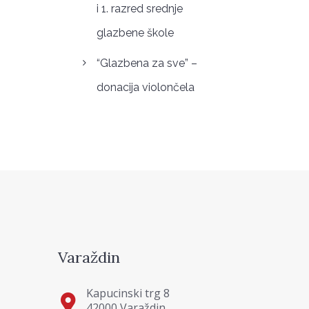
i 1. razred srednje
glazbene škole
“Glazbena za sve” –
donacija violončela
Varaždin
Kapucinski trg 8
42000 Varaždin