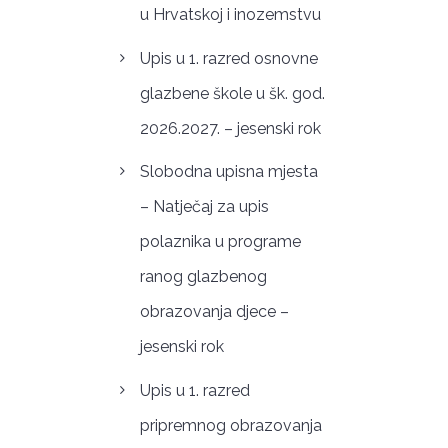
u Hrvatskoj i inozemstvu
Upis u 1. razred osnovne
glazbene škole u šk. god.
2026.2027. – jesenski rok
Slobodna upisna mjesta
– Natječaj za upis
polaznika u programe
ranog glazbenog
obrazovanja djece –
jesenski rok
Upis u 1. razred
pripremnog obrazovanja