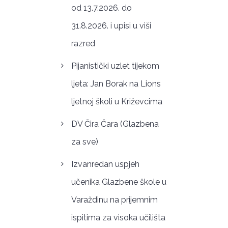
od 13.7.2026. do
31.8.2026. i upisi u viši
razred
Pijanistički uzlet tijekom
ljeta: Jan Borak na Lions
ljetnoj školi u Križevcima
DV Čira Čara (Glazbena
za sve)
Izvanredan uspjeh
učenika Glazbene škole u
Varaždinu na prijemnim
ispitima za visoka učilišta