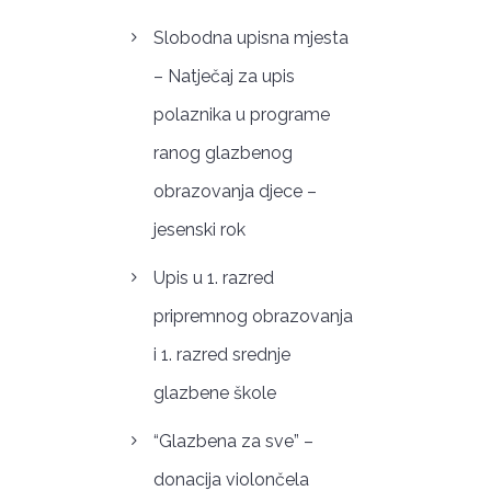
Slobodna upisna mjesta
– Natječaj za upis
polaznika u programe
ranog glazbenog
obrazovanja djece –
jesenski rok
Upis u 1. razred
pripremnog obrazovanja
i 1. razred srednje
glazbene škole
“Glazbena za sve” –
donacija violončela