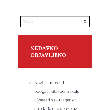
NEDAVNO
OBJAVLJENO
Novi instrumenti
obogatili Glazbenu školu
u Varaždinu – ulaganje u
najmlađe glazbenike uz