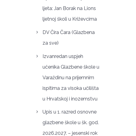
ljeta: Jan Borak na Lions
ljetnoj školi u Križevcima
DV Čira Čara (Glazbena
za sve)
Izvanredan uspjeh
učenika Glazbene škole u
Varaždinu na prijemnim
ispitima za visoka učilišta
u Hrvatskoj i inozemstvu
Upis u 1. razred osnovne
glazbene škole u šk. god.
2026.2027. – jesenski rok