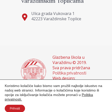
Varaždinskim Toplicama
Ulica grada Vukovara 1
42223 Varaždinske Toplice
Glazbena škola u
Varaždinu © 2019.
Sva prava pridržana
Politika privatnosti
Web design:
Domagoj Sigur &
Koristimo kolačiće kako bismo vam pružili najbolje iskustvo na
Sanja Buhin
našoj web stranici. Informacije o kolačićima koje koristimo ili
opcije za isključivanje kolačića možete pronaći u
Politika
privatnosti.
Prihvati