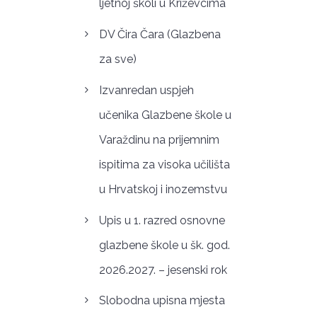
ljetnoj školi u Križevcima
DV Čira Čara (Glazbena
za sve)
Izvanredan uspjeh
učenika Glazbene škole u
Varaždinu na prijemnim
ispitima za visoka učilišta
u Hrvatskoj i inozemstvu
Upis u 1. razred osnovne
glazbene škole u šk. god.
2026.2027. – jesenski rok
Slobodna upisna mjesta