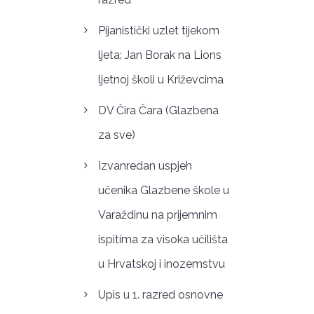
Pijanistički uzlet tijekom
ljeta: Jan Borak na Lions
ljetnoj školi u Križevcima
DV Čira Čara (Glazbena
za sve)
Izvanredan uspjeh
učenika Glazbene škole u
Varaždinu na prijemnim
ispitima za visoka učilišta
u Hrvatskoj i inozemstvu
Upis u 1. razred osnovne