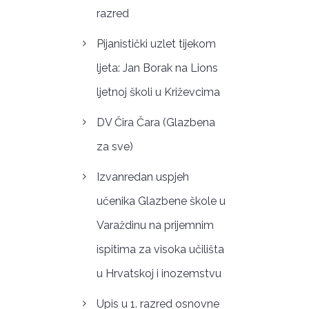
razred
Pijanistički uzlet tijekom
ljeta: Jan Borak na Lions
ljetnoj školi u Križevcima
DV Čira Čara (Glazbena
za sve)
Izvanredan uspjeh
učenika Glazbene škole u
Varaždinu na prijemnim
ispitima za visoka učilišta
u Hrvatskoj i inozemstvu
Upis u 1. razred osnovne