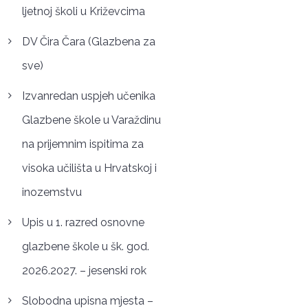
ljetnoj školi u Križevcima
DV Čira Čara (Glazbena za
sve)
Izvanredan uspjeh učenika
Glazbene škole u Varaždinu
na prijemnim ispitima za
visoka učilišta u Hrvatskoj i
inozemstvu
Upis u 1. razred osnovne
glazbene škole u šk. god.
2026.2027. – jesenski rok
Slobodna upisna mjesta –