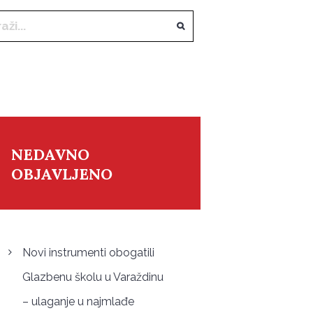
NEDAVNO
OBJAVLJENO
Novi instrumenti obogatili
Glazbenu školu u Varaždinu
– ulaganje u najmlađe