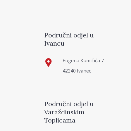
Područni odjel u
Ivancu
Eugena Kumičića 7
42240 Ivanec
Područni odjel u
Varaždinskim
Toplicama