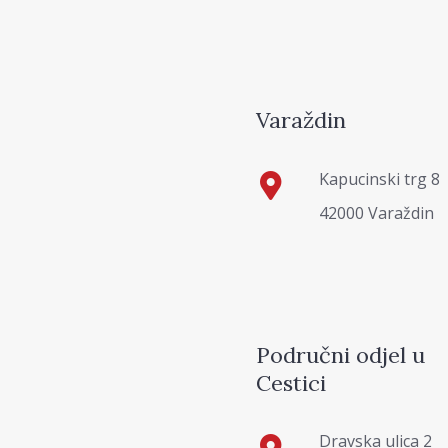
Varaždin
Kapucinski trg 8
42000 Varaždin
Područni odjel u
Cestici
Dravska ulica 2