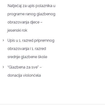
Natječaj za upis polaznika u
programe ranog glazbenog
obrazovanja djece –
jesenski rok
Upis u 1. razred pripremnog
obrazovanja i 1. razred
srednje glazbene škole
“Glazbena za sve” –
donacija violončela