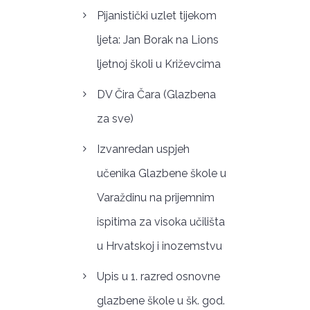
Pijanistički uzlet tijekom
ljeta: Jan Borak na Lions
ljetnoj školi u Križevcima
DV Čira Čara (Glazbena
za sve)
Izvanredan uspjeh
učenika Glazbene škole u
Varaždinu na prijemnim
ispitima za visoka učilišta
u Hrvatskoj i inozemstvu
Upis u 1. razred osnovne
glazbene škole u šk. god.