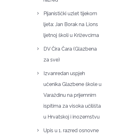
Pijanistički uzlet tijekom
ljeta: Jan Borak na Lions
ljetnoj školi u Križevcima
DV Čira Čara (Glazbena
za sve)
Izvanredan uspjeh
učenika Glazbene škole u
Varaždinu na prijemnim
ispitima za visoka učilišta
u Hrvatskoj i inozemstvu
Upis u 1. razred osnovne