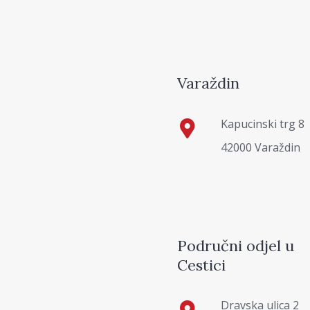
Varaždin
Kapucinski trg 8
42000 Varaždin
Područni odjel u
Cestici
Dravska ulica 2