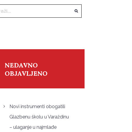
NEDAVNO
OBJAVLJENO
Novi instrumenti obogatili
Glazbenu školu u Varaždinu
– ulaganje u najmlađe