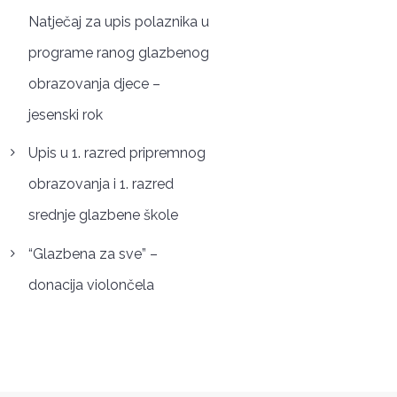
Natječaj za upis polaznika u
programe ranog glazbenog
obrazovanja djece –
jesenski rok
Upis u 1. razred pripremnog
obrazovanja i 1. razred
srednje glazbene škole
“Glazbena za sve” –
donacija violončela