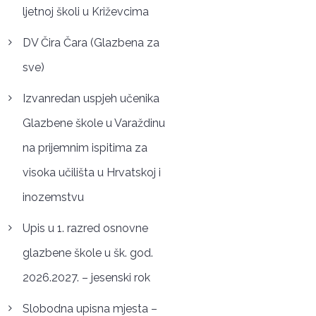
ljetnoj školi u Križevcima
DV Čira Čara (Glazbena za
sve)
Izvanredan uspjeh učenika
Glazbene škole u Varaždinu
na prijemnim ispitima za
visoka učilišta u Hrvatskoj i
inozemstvu
Upis u 1. razred osnovne
glazbene škole u šk. god.
2026.2027. – jesenski rok
Slobodna upisna mjesta –