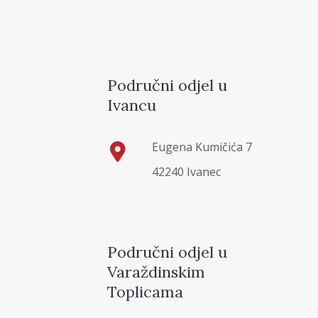
Područni odjel u
Ivancu
Eugena Kumičića 7
42240 Ivanec
Područni odjel u
Varaždinskim
Toplicama